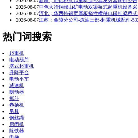
2026-08-07
新疆；准铝桥式起重机遥控器发射器询价公告
2026-08-07
中色大冶铜绿山矿电动双梁桥式起重机设备采
2026-08-07
河北；华西特钢宽厚板挠性横移电磁挂梁桥式
2026-08-07
江苏；金陵分公司-炼油三部-起重机械配件-5320
热门词搜索
起重机
电动葫芦
塔式起重机
升降平台
电动平车
减速机
制动器
抓斗
卷扬机
吊具
钢丝绳
启闭机
除铁器
电梯