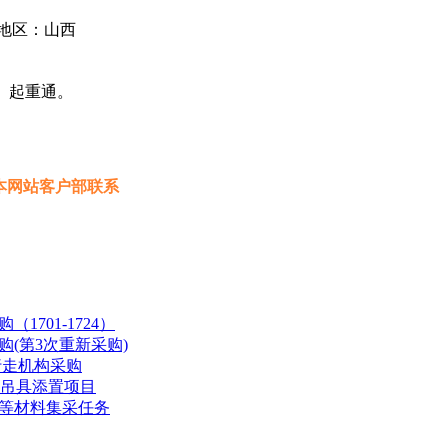
地区：山西
、起重通。
本网站客户部联系
701-1724）
购(第3次重新采购)
9行走机构采购
磁吊具添置项目
等材料集采任务