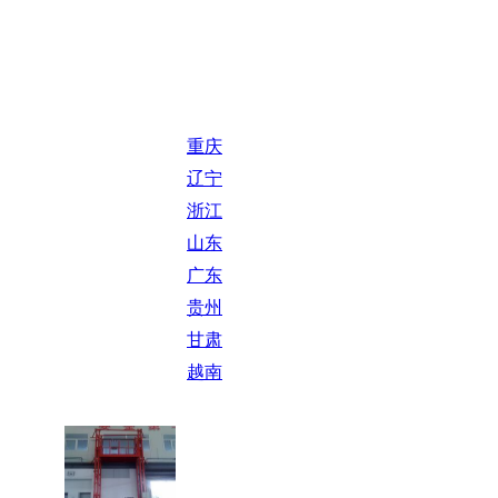
重庆
辽宁
浙江
山东
广东
贵州
甘肃
越南