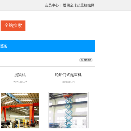
会员中心
|
返回全球起重机械网
档案
提梁机
轮胎门式起重机
2020-08-22
2020-08-22
电动葫芦门式起重机
升降平台