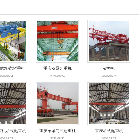
2020-08-22
2020-08-22
2020-08-22
式双梁起重机
重庆双梁起重机
架桥机
式双梁起重机
重庆双梁起重机
架桥机
2020-08-24
2020-08-24
2020-08-22
2020-08-24
2020-08-24
2020-08-22
重机桥式起重机
重庆单梁门式起重机
重庆桥式起重机
重机桥式起重机
重庆单梁门式起重机
重庆桥式起重机
2020-08-22
2020-08-22
2020-08-22
2020-08-22
2020-08-22
2020-08-22