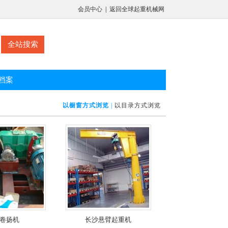
会员中心
|
返回全球起重机械网
档案
以橱窗方式浏览
|
以目录方式浏览
卷扬机
长沙悬臂起重机