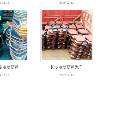
9-02-12
2019-02-12
型电动葫芦
长沙电动葫芦跑车
9-02-12
2019-02-12