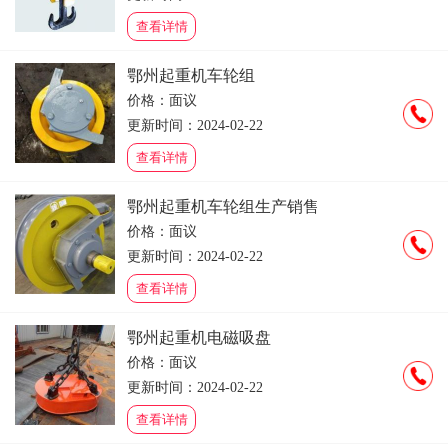
查看详情
鄂州起重机车轮组
价格：面议
更新时间：2024-02-22
查看详情
鄂州起重机车轮组生产销售
价格：面议
更新时间：2024-02-22
查看详情
鄂州起重机电磁吸盘
价格：面议
更新时间：2024-02-22
查看详情