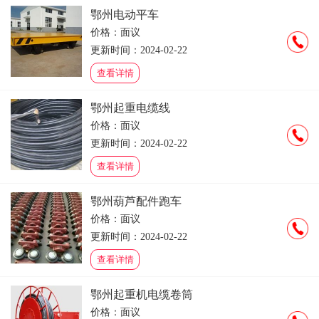
鄂州电动平车
价格：面议
更新时间：2024-02-22
查看详情
鄂州起重电缆线
价格：面议
更新时间：2024-02-22
查看详情
鄂州葫芦配件跑车
价格：面议
更新时间：2024-02-22
查看详情
鄂州起重机电缆卷筒
价格：面议