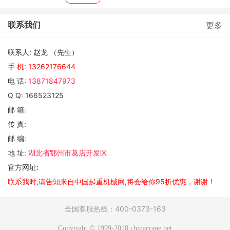
联系我们
更多
联系人: 赵龙 （先生）
手 机:
13262176644
电 话:
13871847973
Q Q: 166523125
邮 箱:
传 真:
邮 编:
地 址:
湖北省鄂州市葛店开发区
官方网址:
联系我时,请告知来自中国起重机械网,将会给你95折优惠，谢谢！
全国客服热线：400-0373-163
Copyright © 1999-2018 chinacrane.net