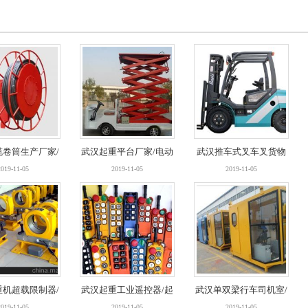
备/平台厂家—豫
司机室—河南豫正起重
—豫正重工集团武汉分
2019-10-18
2019-10-16
2019-10-16
工武汉分公司
机武汉分公司
公司
重机/龙门吊厂家
湖北武汉供应优质扁平
武汉架桥机/起重设备/龙
缆卷筒生产厂家/
武汉起重平台厂家/电动
武汉推车式叉车叉货物
重机—河南豫正
电缆线—豫正重工集团
门吊天车厂家—豫正重
2019-10-26
2019-10-26
2019-10-22
备批发—豫正重
剪叉式升降设备—豫正
厂家/起重设备—豫正重
2019-11-05
2019-11-05
2019-11-05
机武汉分公司
武汉分公司
工武汉分公司
团武汉分公司
重工武汉分公司
工武汉分公司
重机/电动剪叉式
重机超载限制器/
武汉起重工业遥控器/起
湖北武汉专业生产单梁
武汉单双梁行车司机室/
武汉厂家销售电动平车
备/平台厂家—豫
起重设备行车—
司机室—河南豫正起重
重设备批发—河南豫正
—豫正重工集团武汉分
操作室厂家—河南豫正
2019-10-18
2019-11-05
2019-10-16
2019-11-05
2019-10-16
2019-11-05