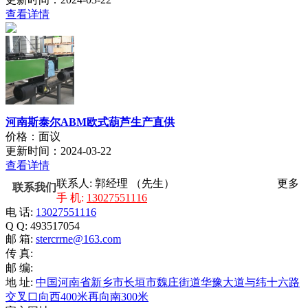
查看详情
河南斯泰尔ABM欧式葫芦生产直供
价格：面议
更新时间：2024-03-22
查看详情
联系人: 郭经理 （先生）
更多
联系我们
手 机:
13027551116
电 话:
13027551116
Q Q: 493517054
邮 箱:
stercrrne@163.com
传 真:
邮 编:
地 址:
中国河南省新乡市长垣市魏庄街道华豫大道与纬十六路
交叉口向西400米再向南300米