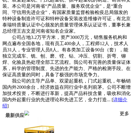
装。本公司是河南省“产品质量、服务双优企业”，是“重合
同、守信用先进企业”，有国家质量监督检验检疫总局颁发的
特种设备制造许可证和特种设备安装改造维修许可证，有北京
泰瑞特质量认证中心颁发的质量管理体系认证证书，董事长兼
总经理王吉文是河南省知名企业家。
公司占地3.2万平方米，资产3000万元，销售服务机构和
网点遍布全国各地，现有员工400余人，工程师12人，技术人
员31人，专业管理人员8人。有各类加工设备90台（套），能
独立完成车、铣、刨、磨、镗、钻、冲压、切割、折弯、铆
焊、化验及热处理全部工艺流程。我公司有完善的质量保证体
系，科学的管理制度、先进的生产能力、严格的检测手段。在
保证高质量的同时，具备了极强的市场竞争力。
我公司的主导产品单、双梁起重机，门式起重机，年畅销
国内外2000余台，经济效益在同行业中名列前茅。公司不断增
加技术投资，不断进行革新，提高产品科技含量，吸收和消化
国内外起重行业的先进理论和先进工艺，全力打造... [
详细介
绍
]
更多
最新供应