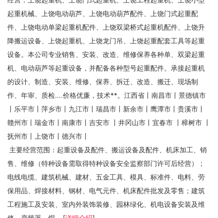
起重机械、上饶电动葫芦、上饶电动葫芦配件、上饶门式起重配
件、上饶电动单梁起重机配件、上饶双梁桥式起重机配件、上饶升
降搬运设备、上饶起重机、上饶龙门吊、上饶起重配套工具等起重
设备。本公司专业销售、安装、改造、维修保养各种单、双梁起重
机、电动葫芦等起重设备，并配备各种型号起重配件。承接起重机
的设计、制造、安装、维修、保养、拆迁、改造、搬迁、现场制
作、年审、质检....价格优廉，技术**。江西省丨南昌市丨景德镇市
丨乐平市丨萍乡市丨九江市丨瑞昌市丨新余市丨鹰潭市丨贵溪市丨
赣州市丨瑞金市丨南康市丨吉安市 丨井冈山市丨宜春市 丨樟树市 丨
抚州市丨上饶市丨德兴市丨
主要经营范围：起重设备及配件、搬运设备及配件、机床加工、销
售、维修（特种设备需取得特种设备安全监察部门许可后经营）；
电线电缆、建筑机械、建材、五金工具、模具、标准件、电料、劳
保用品、焊接材料、钢材、电气元件、机床配件批发及零售；建筑
工程施工及安装、室内外装饰装修、园林绿化、机电设备安装及维
修、变频器、焊... [
详细介绍
]