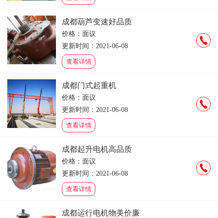
成都葫芦变速好品质
价格：面议
更新时间：2021-06-08
查看详情
成都门式起重机
价格：面议
更新时间：2021-06-08
查看详情
成都起升电机高品质
价格：面议
更新时间：2021-06-08
查看详情
成都运行电机物美价廉