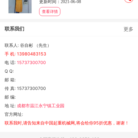
更新时间：2021-06-08
查看详情
联系我们
更多
联系人: 谷自彬 （先生）
手 机:
13980483153
电 话:
15737300700
Q Q:
邮 箱:
传 真: 15737300700
邮 编:
地 址:
成都市温江永宁镇工业园
官方网址:
联系我时,请告知来自中国起重机械网,将会给你95折优惠，谢谢！