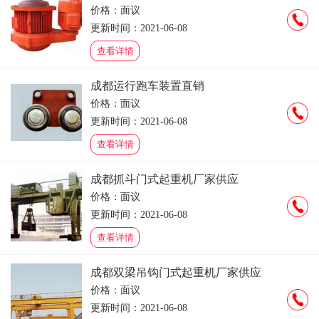
价格：面议
更新时间：2021-06-08
查看详情
成都运行跑车装置直销
价格：面议
更新时间：2021-06-08
查看详情
成都抓斗门式起重机厂家供应
价格：面议
更新时间：2021-06-08
查看详情
成都双梁吊钩门式起重机厂家供应
价格：面议
更新时间：2021-06-08