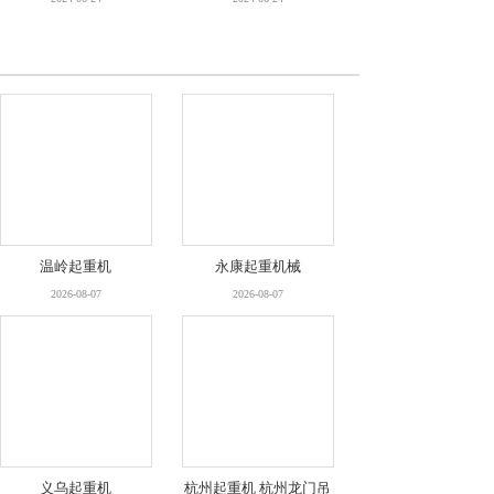
温岭起重机
永康起重机械
2026-08-07
2026-08-07
义乌起重机
杭州起重机 杭州龙门吊