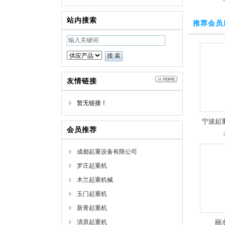
将会给你95折优惠，谢谢！
站内搜索
推荐会员
友情链接
暂无链接！
宁波起
会员推荐
成都起重设备有限公司
罗庄起重机
木兰起重机械
玉门起重机
新青起重机
清原起重机
丽