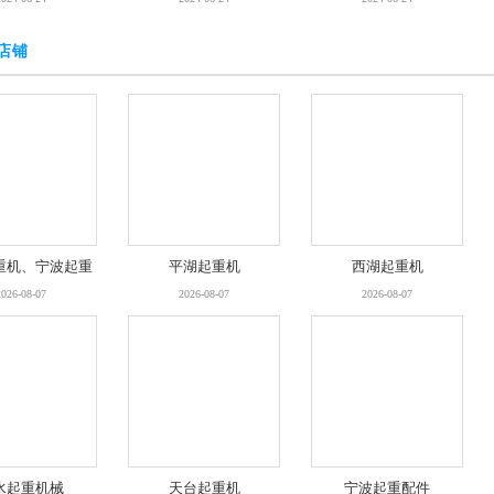
店铺
重机、宁波起重
平湖起重机
西湖起重机
配件
2026-08-07
2026-08-07
2026-08-07
水起重机械
天台起重机
宁波起重配件