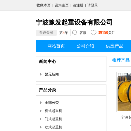
收藏本页
|
设为主页
|
请注册
|
请登录
宁波豫发起重设备有限公司
普通会员
3
39150
客服
第
年
关注
网站首页
公司介绍
供应产品
推荐产品
新闻中心
暂无新闻
产品分类
全部分类
桥式起重机
宁波
门式起重机
欧式起重机