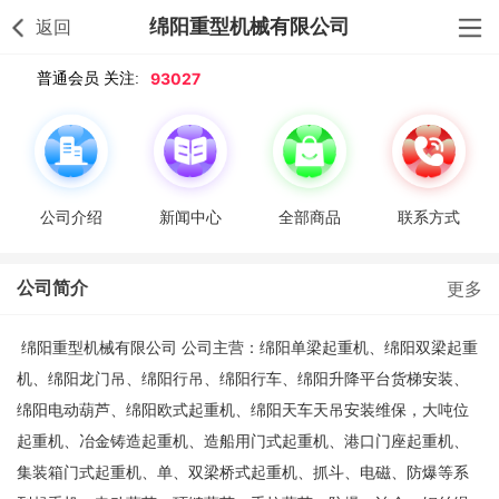
绵阳重型机械有限公司
返回
93027
普通会员 关注:
公司介绍
新闻中心
全部商品
联系方式
公司简介
更多
绵阳重型机械有限公司 公司主营：绵阳单梁起重机、绵阳双梁起重
机、绵阳龙门吊、绵阳行吊、绵阳行车、绵阳升降平台货梯安装、
绵阳电动葫芦、绵阳欧式起重机、绵阳天车天吊安装维保，大吨位
起重机、冶金铸造起重机、造船用门式起重机、港口门座起重机、
集装箱门式起重机、单、双梁桥式起重机、抓斗、电磁、防爆等系