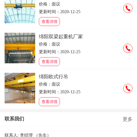
价格：面议
更新时间：2020-12-25
查看详情
绵阳双梁起重机厂家
价格：面议
更新时间：2020-12-25
查看详情
绵阳欧式行吊
价格：面议
更新时间：2020-12-25
查看详情
联系我们
更多
联系人: 李经理 （先生）