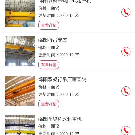
绵阳双梁吊钩门式起重机
价格：面议
更新时间：2020-12-25
查看详情
绵阳行吊安装
价格：面议
更新时间：2020-12-25
查看详情
绵阳双梁行吊厂家直销
价格：面议
更新时间：2020-12-25
查看详情
绵阳单梁桥式起重机
价格：面议
更新时间：2020-12-25