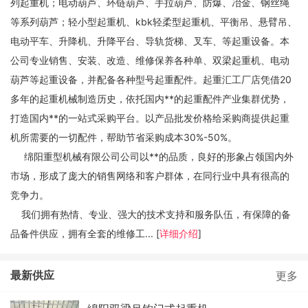
列起重机；电动葫芦、环链葫芦、手拉葫芦、防爆、冶金、钢丝绳
等系列葫芦；轻小型起重机、kbk轻柔型起重机、平衡吊、悬臂吊、
电动平车、升降机、升降平台、导轨货梯、叉车、等起重设备。本
公司专业销售、安装、改造、维修保养各种单、双梁起重机、电动
葫芦等起重设备，并配备各种型号起重配件。起重汇工厂店凭借20
多年的起重机械制造历史，依托国内**的起重配件产业集群优势，
打造国内**的一站式采购平台。以产品批发价格给采购商提供起重
机所需要的一切配件，帮助节省采购成本30%-50%。
绵阳重型机械有限公司公司以**的品质，良好的形象占领国内外
市场，形成了庞大的销售网络和客户群体，在同行业中具有很高的
竞争力。
我们拥有热情、专业、强大的技术支持和服务队伍，有保障的备
品备件供应，拥有全套的维修工... [
详细介绍
]
最新供应
更多