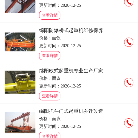
更新时间：2020-12-25
查看详情
绵阳防爆桥式起重机维修保养
价格：面议
更新时间：2020-12-25
查看详情
绵阳欧式起重机专业生产厂家
价格：面议
更新时间：2020-12-25
查看详情
绵阳抓斗门式起重机乔迁改造
价格：面议
更新时间：2020-12-25
查看详情