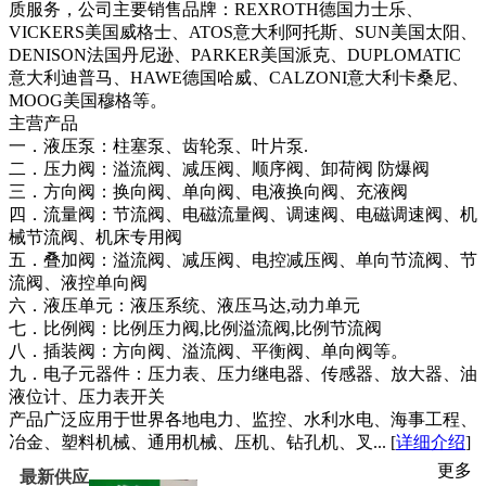
质服务，公司主要销售品牌：REXROTH德国力士乐、
VICKERS美国威格士、ATOS意大利阿托斯、SUN美国太阳、
DENISON法国丹尼逊、PARKER美国派克、DUPLOMATIC
意大利迪普马、HAWE德国哈威、CALZONI意大利卡桑尼、
MOOG美国穆格等。
主营产品
一．液压泵：柱塞泵、齿轮泵、叶片泵.
二．压力阀：溢流阀、减压阀、顺序阀、卸荷阀 防爆阀
三．方向阀：换向阀、单向阀、电液换向阀、充液阀
四．流量阀：节流阀、电磁流量阀、调速阀、电磁调速阀、机
械节流阀、机床专用阀
五．叠加阀：溢流阀、减压阀、电控减压阀、单向节流阀、节
流阀、液控单向阀
六．液压单元：液压系统、液压马达,动力单元
七．比例阀：比例压力阀,比例溢流阀,比例节流阀
八．插装阀：方向阀、溢流阀、平衡阀、单向阀等。
九．电子元器件：压力表、压力继电器、传感器、放大器、油
液位计、压力表开关
产品广泛应用于世界各地电力、监控、水利水电、海事工程、
冶金、塑料机械、通用机械、压机、钻孔机、叉... [
详细介绍
]
更多
最新供应