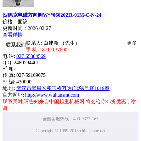
贺德克电磁方向阀W**06020ZR-01M-C-N-24
价格：面议
更新时间：2026-02-27
查看详情
联系人: 白建新 （先生）
更多
联系我们
手 机:
18717137600
电 话:
027-65384569
Q Q: 2480594461
邮 箱:
传 真: 027-59109675
邮 编: 430000
地 址:
武汉市武昌区积玉桥万达广场9号楼1019室
官方网址:
http://www.wuhansmt.com
联系我时,请告知来自中国起重机械网,将会给你95折优惠，谢
谢！
全国客服热线：400-0373-163
Copyright © 1999-2018 chinacrane.net