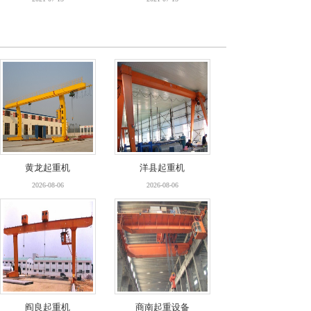
—LDHC立式变速
—C型吊钩
黄龙起重机
洋县起重机
2026-08-06
2026-08-06
阎良起重机
商南起重设备