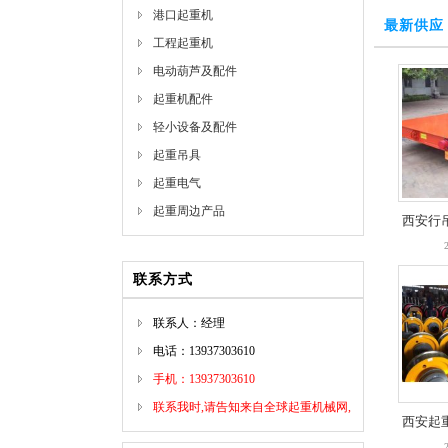
港口起重机
最新供应
工程起重机
电动葫芦及配件
起重机配件
轻小设备及配件
起重吊具
起重电气
西安行
起重周边产品
西安行
—
—
联系方式
联系人：经理
电话：13937303610
手机：13937303610
联系我时,请告知来自全球起重机械网,
西安起
西安起
将会给你95折优惠，谢谢！