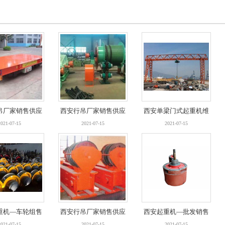
后无忧
—60T吊钩横梁
葫芦变速总成—厂家直
2021-07-15
2021-07-15
2021-07-15
销
吊厂家销售供应
西安行吊厂家销售供应
西安单梁门式起重机维
吊厂家销售供应
西安行吊厂家销售供应
西安单梁门式起重机维
电动平车
—卷扬机
修安装
2021-07-15
2021-07-15
2021-07-15
电动平车
—卷扬机
修安装
2021-07-15
2021-07-15
2021-07-15
重机—车轮组售
西安行吊厂家销售供应
西安起重机—批发销售
重机—车轮组售
西安行吊厂家销售供应
西安起重机—批发销售
后无忧
—60T吊钩横梁
葫芦变速总成—厂家直
2021-07-15
2021-07-15
2021-07-15
2021-07-15
2021-07-15
2021-07-15