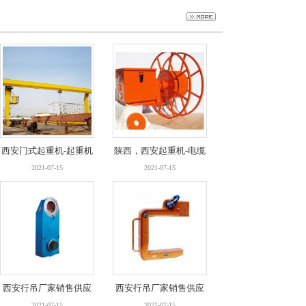
—LDHC立式变速
—C型吊钩
2021-07-15
2021-07-15
西安门式起重机-起重机
陕西，西安起重机-电缆
西安门式起重机-起重机
陕西，西安起重机-电缆
械领域的领跑者
卷筒销售热线-*经理
2021-07-15
2021-07-15
械领域的领跑者
卷筒销售热线-*经理
2021-07-15
2021-07-15
西安行吊厂家销售供应
西安行吊厂家销售供应
西安行吊厂家销售供应
西安行吊厂家销售供应
—LDHC立式变速
—C型吊钩
2021-07-15
2021-07-15
2021-07-15
2021-07-15