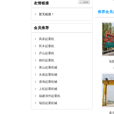
友情链接
推荐会员
暂无链接！
会员推荐
凤泉起重机
民丰起重机
庐山起重机
秭归起重机
旬
黄山起重机械
永嘉起重机械
凌海起重机械
上杭起重机械
福建漳州起重机
瑞昌起重机械
金