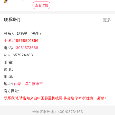
查看详情
联系我们
更多
联系人: 赵魁星 （先生）
手 机:
18568501856
电 话:
13051573668
Q Q: 657924383
邮 箱:
传 真:
邮 编:
地 址:
内蒙古乌兰察布市
官方网址:
联系我时,请告知来自中国起重机械网,将会给你95折优惠，谢谢！
全国客服热线：400-0373-163