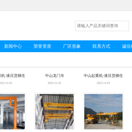
新闻中心
荣誉资质
厂区形象
联系方式
诚信
重机-液压货梯生
中山龙门吊
中山起重机-液压货梯生
销售厂家
产销售厂家
2022-11-01
2022-11-01
2022-11-01
小型起重机销售
中山行车
中山龙门吊