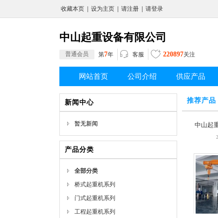
收藏本页
|
设为主页
|
请注册
|
请登录
中山起重设备有限公司
普通会员
7
220897
客服
第
年
关注
网站首页
公司介绍
供应产品
推荐产品
新闻中心
中山起
产
暂无新闻
产品分类
全部分类
桥式起重机系列
门式起重机系列
工程起重机系列
中山轻