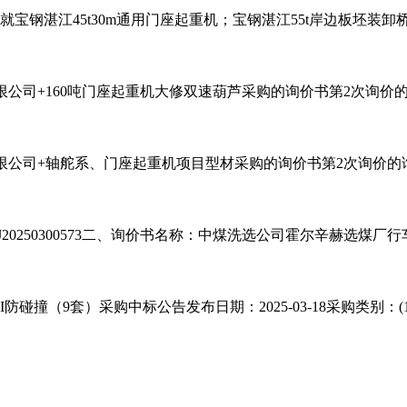
宝钢湛江45t30m通用门座起重机；宝钢湛江55t岸边板坯装
+160吨门座起重机大修双速葫芦采购的询价书第2次询价的询价结果
司+轴舵系、门座起重机项目型材采购的询价书第2次询价的询价结果询
0250300573二、询价书名称：中煤洗选公司霍尔辛赫选煤
重机行走AI防碰撞（9套）采购中标公告发布日期：2025-03-18采