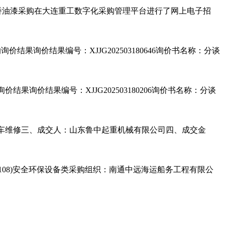
卸桥油漆采购在大连重工数字化采购管理平台进行了网上电子招
询价结果编号：XJJG202503180646询价书名称：分谈
价结果编号：XJJG202503180206询价书名称：分谈
厂行车维修三、成交人：山东鲁中起重机械有限公司四、成交金
购类别：(108)安全环保设备类采购组织：南通中远海运船务工程有限公