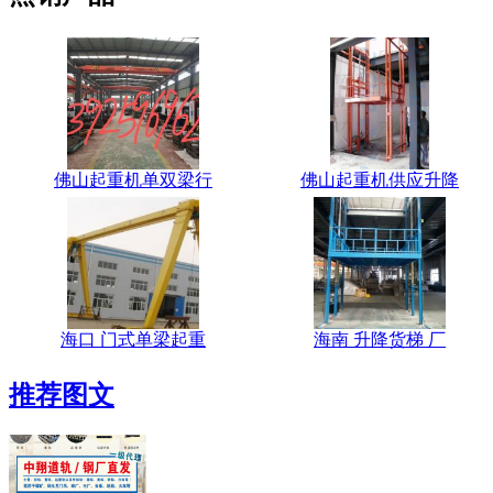
佛山起重机单双梁行
佛山起重机供应升降
海口 门式单梁起重
海南 升降货梯 厂
推荐图文