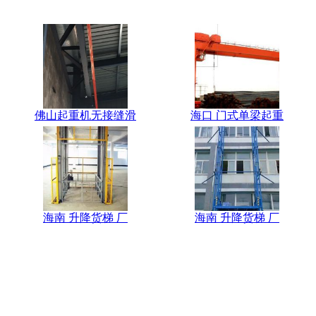
佛山起重机无接缝滑
海口 门式单梁起重
海南 升降货梯 厂
海南 升降货梯 厂