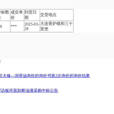
中标数
成交单
到货日
交货地点
量
价
期
大连香炉礁和三十
2025-03-
.0
***
28
里堡
！
大修---润滑油询价的询价书第2次询价的询价结果
5t岸边板坯装卸桥油漆采购中标公告