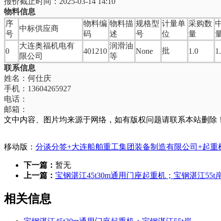
报价截止时间：2025-03-14 14:10
物料信息
序
物料编
物料描
规格型
计量单
采购数
中标供应商
号
码
述
号
位
量
大连奥福机电有
润滑油
批
0
401210
None
1.0
1
限公司
等
联系信息
姓名：何仕庆
手机：13604265927
电话：
邮箱：
文中内容、图片均来源于网络，如有版权问题请联系本站删除
移动版：
分谈分签+大连船舶重工集团装备制造有限公司+起重机
下一篇：
暂无
上一篇：
宝钢湛江45t30m通用门座起重机；宝钢湛江5
相关信息