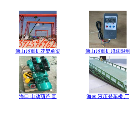
佛山起重机花架单梁
佛山起重机超载限制
海口 电动葫芦 直
海南 液压登车桥 厂