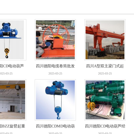
机
芦
久耐用
2025-03-25
2025-03-25
2025-03-25
阳CD电动葫芦
四川德阳电缆卷筒批发
四川A型双主梁门式起
阳CD电动葫芦
四川德阳电缆卷筒批发
四川A型双主梁门式起
零售
重机
2025-03-25
2025-03-25
2025-03-25
零售
重机
2025-03-25
2025-03-25
2025-03-25
阳BZZ旋臂起重
阳BZZ旋臂起重
四川德阳CDMD电动葫
四川德阳CDMD电动葫
四川德阳CD电动葫芦经
四川德阳CD电动葫芦经
机
机
芦
芦
久耐用
久耐用
2025-03-25
2025-03-25
2025-03-25
2025-03-25
2025-03-25
2025-03-25