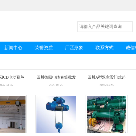
新闻中心
荣誉资质
厂区形象
联系方式
诚信
阳CD电动葫芦
四川德阳电缆卷筒批发
四川A型双主梁门式起
零售
重机
2025-03-25
2025-03-25
2025-03-25
阳BZZ旋臂起重
四川德阳CDMD电动葫
四川德阳CD电动葫芦经