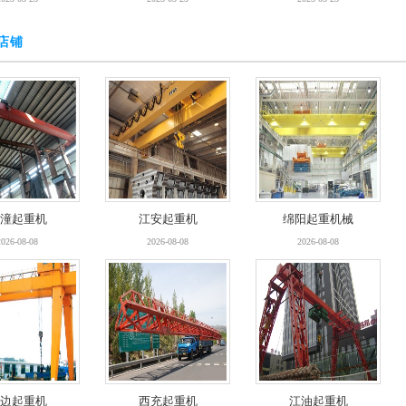
店铺
潼起重机
江安起重机
绵阳起重机械
2026-08-08
2026-08-08
2026-08-08
边起重机
西充起重机
江油起重机