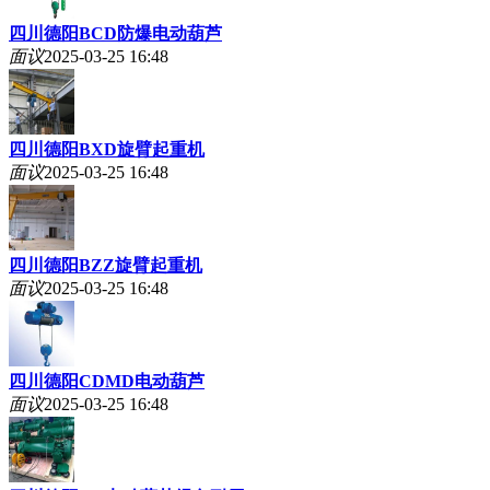
四川德阳BCD防爆电动葫芦
面议
2025-03-25 16:48
四川德阳BXD旋臂起重机
面议
2025-03-25 16:48
四川德阳BZZ旋臂起重机
面议
2025-03-25 16:48
四川德阳CDMD电动葫芦
面议
2025-03-25 16:48