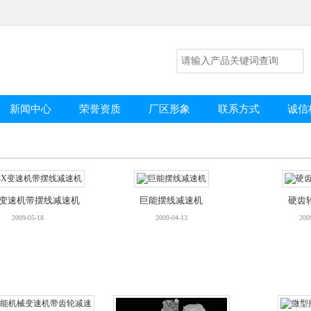
新闻中心
荣誉资质
厂区形象
联系方式
诚信
X变速机带摆线减速机
巨能摆线减速机
硬齿
2009-05-18
2009-04-13
200