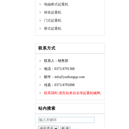
电磁桥式起重机
铸造起重机
门式起重机
桥式起重机
联系方式
联系人：销售部
电话：0373-8791368
邮件：info@yuzhongqz.com
传真：0373-8791898
联系我时,请告知来自全球起重机械网,
将会给你95折优惠，谢谢！
站内搜索