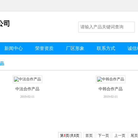
公司
新闻中心
荣誉资质
厂区形象
联系方式
诚信
品
中法合作产品
中韩合作产品
2019-02-11
2019-02-11
第
1
页/共
1
页
首页
下一页
上一页
尾