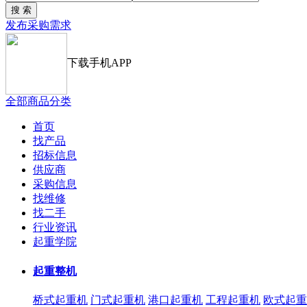
发布采购需求
下载手机APP
全部商品分类
首页
找产品
招标信息
供应商
采购信息
找维修
找二手
行业资讯
起重学院
起重整机
桥式起重机
门式起重机
港口起重机
工程起重机
欧式起重