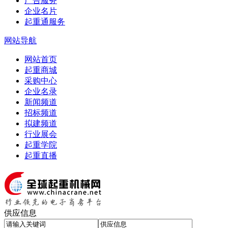
广告服务
企业名片
起重通服务
网站导航
网站首页
起重商城
采购中心
企业名录
新闻频道
招标频道
拟建频道
行业展会
起重学院
起重直播
供应信息