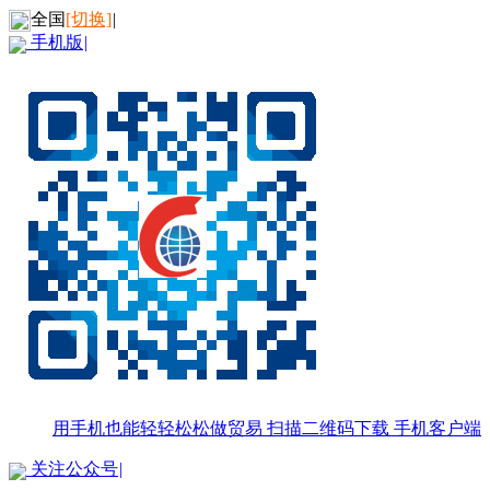
全国
[切换]
|
手机版
|
用手机也能轻轻松松做贸易
扫描二维码下载
手机客户端
关注公众号
|