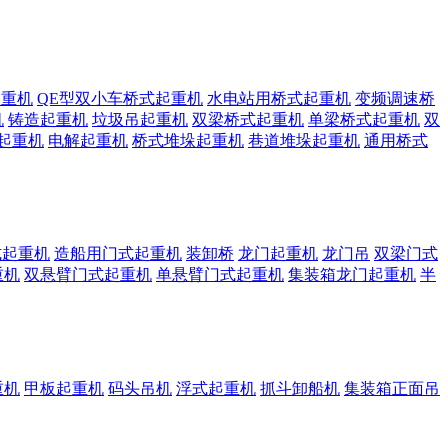
起重机
QE型双小车桥式起重机
水电站用桥式起重机
变频调速桥
机
铸造起重机
垃圾吊起重机
双梁桥式起重机
单梁桥式起重机
双
起重机
电解起重机
桥式堆垛起重机
巷道堆垛起重机
通用桥式
式起重机
造船用门式起重机
装卸桥
龙门起重机
龙门吊
双梁门式
重机
双悬臂门式起重机
单悬臂门式起重机
集装箱龙门起重机
半
重机
甲板起重机
码头吊机
浮式起重机
抓斗卸船机
集装箱正面吊