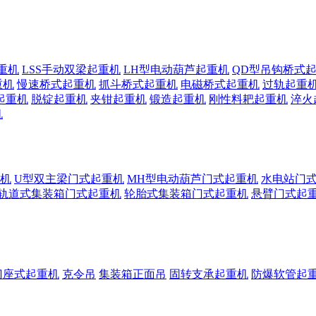
重机
LSS手动双梁起重机
LH型电动葫芦起重机
QD型吊钩桥式
重机
慢速桥式起重机
抓斗桥式起重机
电磁桥式起重机
过轨起重
起重机
脱锭起重机
夹钳起重机
锻造起重机
刚性料耙起重机
淬火
机
机
U型双主梁门式起重机
MH型电动葫芦门式起重机
水电站门
轨道式集装箱门式起重机
轮胎式集装箱门式起重机
悬臂门式起
门座式起重机
克令吊
集装箱正面吊
固转支承起重机
防爆软管起