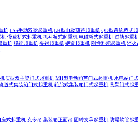
重机
LSS手动双梁起重机
LH型电动葫芦起重机
QD型吊钩桥式
重机
慢速桥式起重机
抓斗桥式起重机
电磁桥式起重机
过轨起重
起重机
脱锭起重机
夹钳起重机
锻造起重机
刚性料耙起重机
淬火
机
机
U型双主梁门式起重机
MH型电动葫芦门式起重机
水电站门
轨道式集装箱门式起重机
轮胎式集装箱门式起重机
悬臂门式起
门座式起重机
克令吊
集装箱正面吊
固转支承起重机
防爆软管起