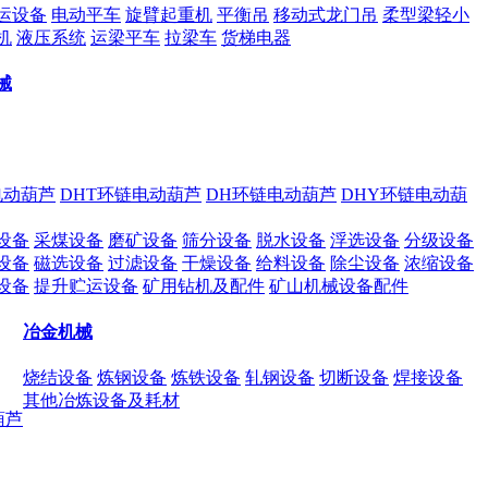
运设备
电动平车
旋臂起重机
平衡吊
移动式龙门吊
柔型梁轻小
机
液压系统
运梁平车
拉梁车
货梯电器
械
电动葫芦
DHT环链电动葫芦
DH环链电动葫芦
DHY环链电动葫
设备
采煤设备
磨矿设备
筛分设备
脱水设备
浮选设备
分级设备
设备
磁选设备
过滤设备
干燥设备
给料设备
除尘设备
浓缩设备
设备
提升贮运设备
矿用钻机及配件
矿山机械设备配件
冶金机械
烧结设备
炼钢设备
炼铁设备
轧钢设备
切断设备
焊接设备
其他冶炼设备及耗材
葫芦