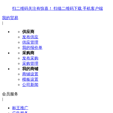
扫二维码关注有惊喜！
扫描二维码下载
手机客户端
我的贸易
|
供应商
发布供应
供应管理
我的报价单
采购商
发布采购
采购管理
我的商铺
商铺设置
模板设置
公司新闻
会员服务
|
标王推广