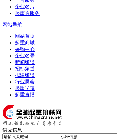
广告服务
企业名片
起重通服务
网站导航
网站首页
起重商城
采购中心
企业名录
新闻频道
招标频道
拟建频道
行业展会
起重学院
起重直播
供应信息