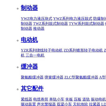
制动器
YWZ电力液压块式
YWZ系列电力液压鼓式
防爆制
制动器
TWZ系列鼓式制动器
TYW系列鼓式制动器
制动器
推动器
电动机
YZR系列绕线转子电动机
ZD系列锥形转子电动机
机
三合一电机
缓冲器
聚氨酯缓冲器
弹簧缓冲器
ZLC型聚氨酯缓冲器
A
其它配件
紧线器
电缆卷筒
单轨小车
夹板
压板
道轨
振动电机
驱动装置
声光警报器
双梁小车
天轮地轮
拉紧器
L