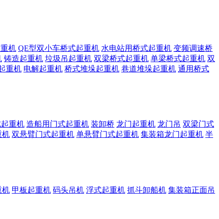
起重机
QE型双小车桥式起重机
水电站用桥式起重机
变频调速桥
机
铸造起重机
垃圾吊起重机
双梁桥式起重机
单梁桥式起重机
双
起重机
电解起重机
桥式堆垛起重机
巷道堆垛起重机
通用桥式
式起重机
造船用门式起重机
装卸桥
龙门起重机
龙门吊
双梁门式
重机
双悬臂门式起重机
单悬臂门式起重机
集装箱龙门起重机
半
重机
甲板起重机
码头吊机
浮式起重机
抓斗卸船机
集装箱正面吊