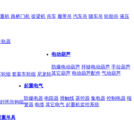
重机
路桥门机
提梁机
吊车
履带吊
汽车吊
随车吊
轮胎吊
液压
夹轨器
电动葫芦
防爆电动葫芦
环链电动葫芦
手拉葫芦
其它葫芦
电动葫芦配件
气动葫芦
车轮组
套装车轮组
尼龙轮
起重电气
防爆电器
电阻器
滑触线
遥控器
集电器
控制电器
报
封闭吊钩组
警器
电缆
其它电气
起重机监控系统
起重吊具