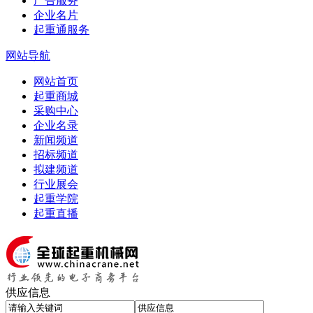
广告服务
企业名片
起重通服务
网站导航
网站首页
起重商城
采购中心
企业名录
新闻频道
招标频道
拟建频道
行业展会
起重学院
起重直播
供应信息