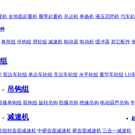
重机
全地面起重机
履带起重机
吊运机
卷扬机
液压启闭机
汽车起
件
卷筒组
吊钩组
滑轮组
减速机
制动器
电动机
缓冲器
其它配件
组
轮
双边车轮组
单边车轮组
无沿车轮组
水平轮组
重型车轮组
LD
吊钩组
筒箍
单钩组
双钩组
旋转吊钩
防爆吊钩
绝缘吊钩
电动葫芦吊钩
半
减速机
轮组
软齿面减速机
中硬齿面减速机
硬齿面减速机
三合一减速机