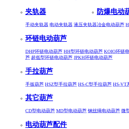
夹轨器
防爆电动
手动夹轨器
电动夹轨器
液压夹轨器
冶金电动葫芦
环链电动葫芦
DHP环链电动葫芦
HH型环链电动葫芦
KOIO环链
芦
超低型环链电动葫芦
JPKH环链电动葫芦
手拉葫芦
手扳葫芦
HSZ型手拉葫芦
HS-C型手拉葫芦
HS-V
其它葫芦
CD型电动葫芦
MD型电动葫芦
钢丝绳电动葫芦
微
电动葫芦配件