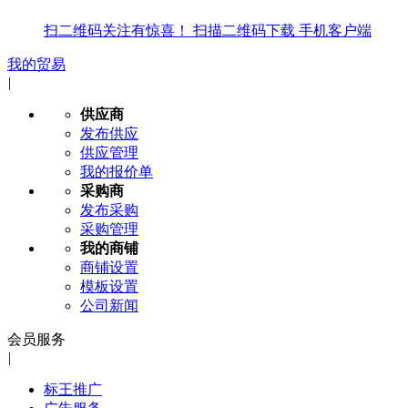
扫二维码关注有惊喜！
扫描二维码下载
手机客户端
我的贸易
|
供应商
发布供应
供应管理
我的报价单
采购商
发布采购
采购管理
我的商铺
商铺设置
模板设置
公司新闻
会员服务
|
标王推广