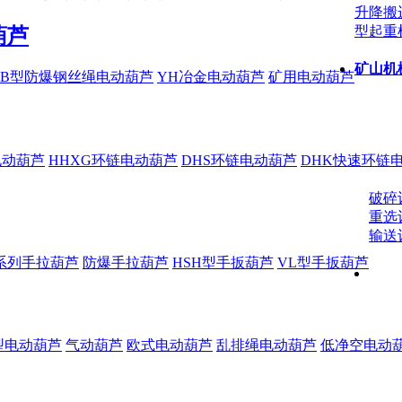
升降搬
型起重
葫芦
矿山机
HB型防爆钢丝绳电动葫芦
YH冶金电动葫芦
矿用电动葫芦
电动葫芦
HHXG环链电动葫芦
DHS环链电动葫芦
DHK快速环链
破碎
重选
输送
T系列手拉葫芦
防爆手拉葫芦
HSH型手扳葫芦
VL型手扳葫芦
型电动葫芦
气动葫芦
欧式电动葫芦
乱排绳电动葫芦
低净空电动