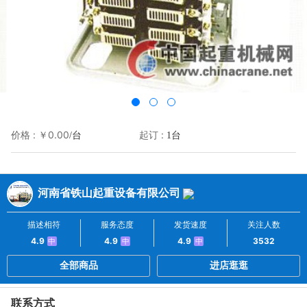
价格 :
￥0.00
起订 :
/台
1台
河南省铁山起重设备有限公司
描述相符
服务态度
发货速度
关注人数
4.9
4.9
4.9
3532
中
中
中
全部商品
进店逛逛
联系方式