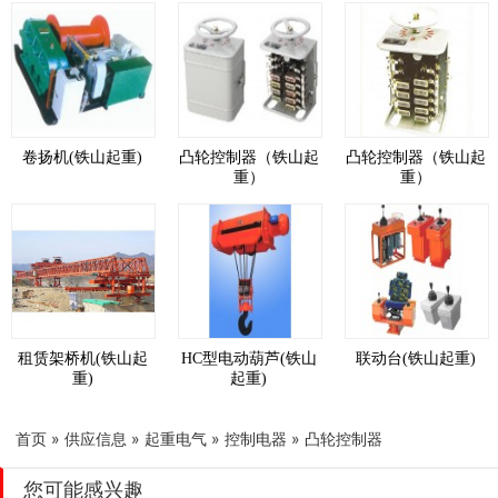
卷扬机(铁山起重)
凸轮控制器（铁山起
凸轮控制器（铁山起
重）
重）
租赁架桥机(铁山起
HC型电动葫芦(铁山
联动台(铁山起重)
重)
起重)
首页
»
供应信息
»
起重电气
»
控制电器
»
凸轮控制器
您可能感兴趣