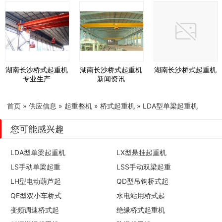
湖南长沙桥式起重机
湖南长沙桥式起重机
湖南长沙桥式起重机
专业生产
新闻资讯
首页
»
供应信息
»
起重整机
»
桥式起重机
»
LDA型单梁起重机
您可能感兴趣
LDA型单梁起重机
LX型悬挂起重机
LS手动单梁起重
LSS手动双梁起重
LH型电动葫芦起
QD型吊钩桥式起
QE型双小车桥式
水电站用桥式起
变频调速桥式起
绝缘桥式起重机