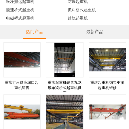
板坯搬运起重机
防爆起重机
慢速桥式起重机
抓斗桥式起重机
电磁桥式起重机
过轨起重机
热门产品
最新产品
重庆行吊供应城口起
重庆起重机销售九龙
重庆起重机销售巫溪
重机销售
坡单梁桥式起重机供
起重机维修
应