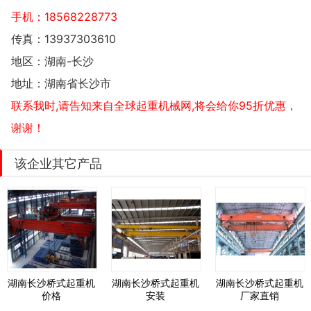
手机：
18568228773
传真：13937303610
地区：湖南-长沙
地址：
湖南省长沙市
联系我时,请告知来自全球起重机械网,将会给你95折优惠，
谢谢！
该企业其它产品
湖南长沙桥式起重机
湖南长沙桥式起重机
湖南长沙桥式起重机
价格
安装
厂家直销