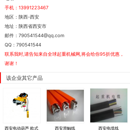
手机：
13991223467
地区：陕西-西安
地址：
陕西省西安市
邮件：
790541544@qq.com
QQ：
790541544
联系我时,请告知来自全球起重机械网,将会给你95折优惠，
谢谢！
该企业其它产品
西安电动葫芦 欧式
西安滑触线
西安电缆线