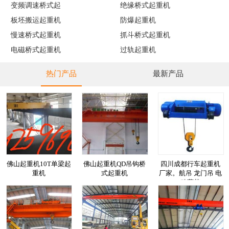
变频调速桥式起
绝缘桥式起重机
板坯搬运起重机
防爆起重机
慢速桥式起重机
抓斗桥式起重机
电磁桥式起重机
过轨起重机
热门产品
最新产品
佛山起重机10T单梁起
佛山起重机QD吊钩桥
四川成都行车起重机
重机
式起重机
厂家。航吊 龙门吊 电
动葫芦