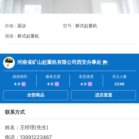
价格 :
型号 :
面议
桥式起重机
规格 :
桥式起重机
河南省矿山起重机有限公司西安办事处
描述相符
服务态度
发货速度
关注人数
4.9
4.9
4.9
2246
中
中
中
全部商品
进店逛逛
联系方式
姓名：王经理(先生)
电话：
13991223467