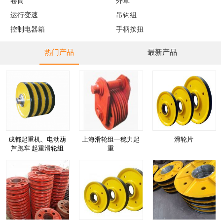
卷筒
外罩
运行变速
吊钩组
控制电器箱
手柄按扭
热门产品
最新产品
成都起重机、电动葫
上海滑轮组—稳力起
滑轮片
芦跑车 起重滑轮组
重