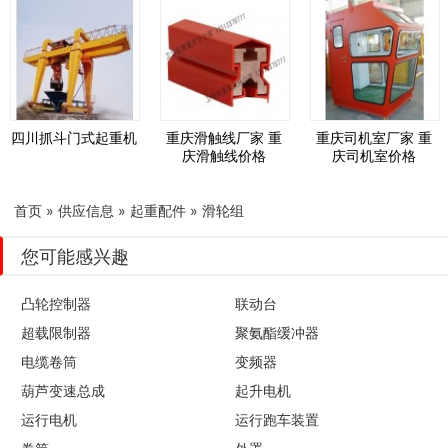
四川抓斗门式起重机
重庆滑触线厂家 重
重庆司机室厂家 重
庆滑触线价格
庆司机室价格
首页
»
供应信息
»
起重配件
»
滑轮组
您可能感兴趣
凸轮控制器
联动台
超载限制器
聚氨酯缓冲器
电缆卷筒
变频器
葫芦变速总成
起升电机
运行电机
运行跑车装置