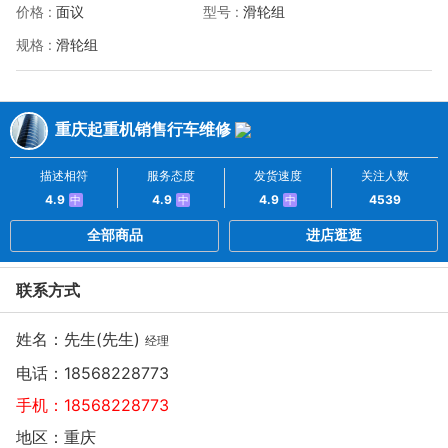
价格 :
型号 :
面议
滑轮组
规格 :
滑轮组
重庆起重机销售行车维修
描述相符
服务态度
发货速度
关注人数
4.9
4.9
4.9
4539
中
中
中
全部商品
进店逛逛
联系方式
姓名：先生(先生)
经理
电话：
18568228773
手机：
18568228773
地区：重庆