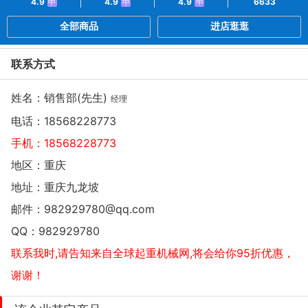
4.9
4.9
4.9
6633
中
中
中
全部商品
进店逛逛
联系方式
姓名：销售部(先生)
经理
电话：
18568228773
手机：
18568228773
地区：重庆
地址：
重庆九龙坡
邮件：
982929780@qq.com
QQ：
982929780
联系我时,请告知来自全球起重机械网,将会给你95折优惠，
谢谢！