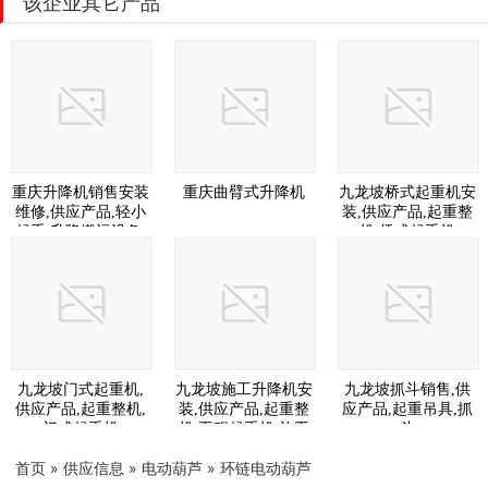
该企业其它产品
重庆升降机销售安装
重庆曲臂式升降机
九龙坡桥式起重机安
维修,供应产品,轻小
装,供应产品,起重整
起重,升降搬运设备,
机,桥式起重机
升降机
九龙坡门式起重机,
九龙坡施工升降机安
九龙坡抓斗销售,供
供应产品,起重整机,
装,供应产品,起重整
应产品,起重吊具,抓
门式起重机
机,工程起重机,施工
斗
升降机
首页
»
供应信息
»
电动葫芦
»
环链电动葫芦