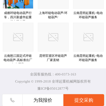
成都环链电动葫芦行
上海环链电动葫芦/环
云南昆明起重机~电动
车，四川新盛华起重
链葫芦/
环链葫芦服务
机有限公司
云南怒江固定式环链
昆明官渡区环链葫芦
云南昆明起重机~电动
电动葫芦-高标准出厂
厂家直销
环链葫芦服务
知名厂家
全国客服热线：400-0373-163
Copyright © 1999-2018 全球起重机械网版权所有
豫ICP备05012877号
为我报价
提交采购