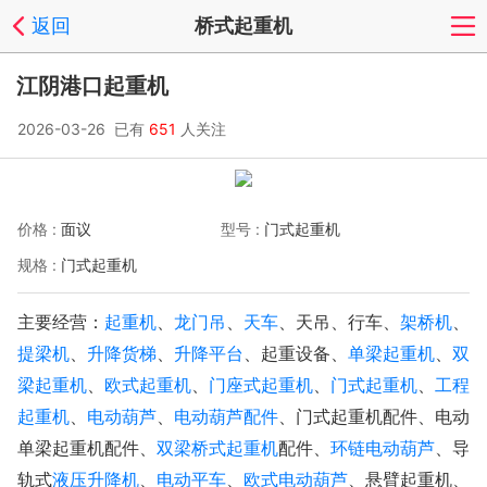
返回
桥式起重机
江阴港口起重机
2026-03-26 已有
651
人关注
价格 :
型号 :
面议
门式起重机
规格 :
门式起重机
主要经营：
起重机
、
龙门吊
、
天车
、天吊、行车、
架桥机
、
提梁机
、
升降货梯
、
升降平台
、起重设备、
单梁起重机
、
双
梁起重机
、
欧式起重机
、
门座式起重机
、
门式起重机
、
工程
起重机
、
电动葫芦
、
电动葫芦配件
、门式起重机配件、电动
单梁起重机配件、
双梁桥式起重机
配件、
环链电动葫芦
、导
轨式
液压升降机
、
电动平车
、
欧式电动葫芦
、悬臂起重机、