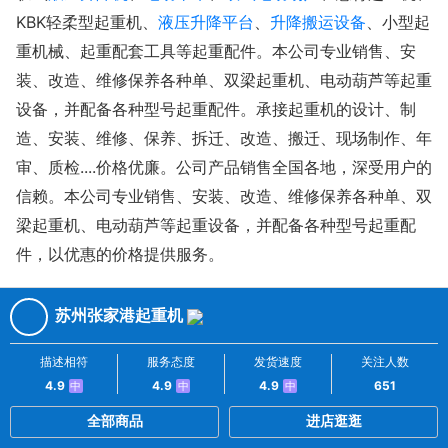
KBK轻柔型起重机、
液压升降平台
、
升降搬运设备
、小型起
重机械、起重配套工具等起重配件。本公司专业销售、安
装、改造、维修保养各种单、双梁起重机、电动葫芦等起重
设备，并配备各种型号起重配件。承接起重机的设计、制
造、安装、维修、保养、拆迁、改造、搬迁、现场制作、年
审、质检....价格优廉。公司产品销售全国各地，深受用户的
信赖。本公司专业销售、安装、改造、维修保养各种单、双
梁起重机、电动葫芦等起重设备，并配备各种型号起重配
件，以优惠的价格提供服务。
苏州张家港起重机
描述相符
服务态度
发货速度
关注人数
4.9
4.9
4.9
651
中
中
中
全部商品
进店逛逛