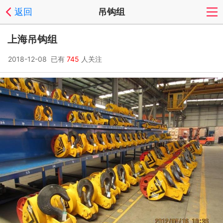
返回
吊钩组
上海吊钩组
2018-12-08 已有
745
人关注