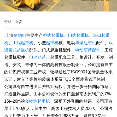
价格 :
面议
上海
吊钩组
主要生产
桥式起重机
门式起重机
港口起重
、
、
机
工程起重机
起重机
单梁起重机
双
、
、小型
械、电动
配件、
梁桥式起重机
电动葫芦配件
配件、门式起重机配件、
、工程
电动葫芦
起重机配件、
、起重配套工具。
集设计、开发、制
造、安装、维修为一体的高科技股份制企业，公司拥有自主
的知识产权和工业产权，较早通过了ISO9001国际质量体系
认证，建立了完善的质保体系及TQC全面质量管理体制，
公司具有自主进出口资格经营权，并进一步开拓国际市场，
打造世界品牌。由本公司设计的出口至越南太原钢厂的75t/
铸造起重机
15t--26m冶金
，深受国外客商的好评。
公司现有
员工1700多人，其中中、高级工程技术人员200人，公司占
地面积35万平方米，注册资金12688万元，资产3.7亿元，