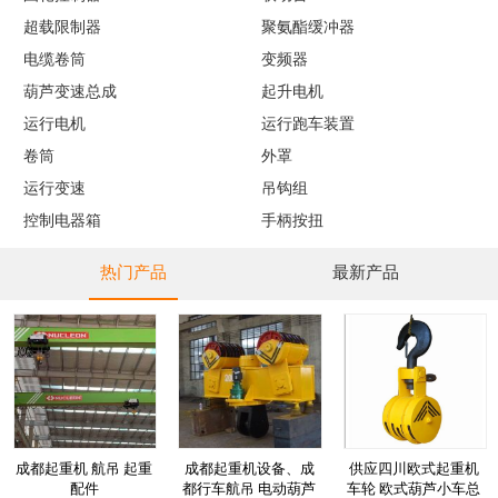
超载限制器
聚氨酯缓冲器
电缆卷筒
变频器
葫芦变速总成
起升电机
运行电机
运行跑车装置
卷筒
外罩
运行变速
吊钩组
控制电器箱
手柄按扭
热门产品
最新产品
成都起重机 航吊 起重
成都起重机设备、成
供应四川欧式起重机
配件
都行车航吊 电动葫芦
车轮 欧式葫芦小车总