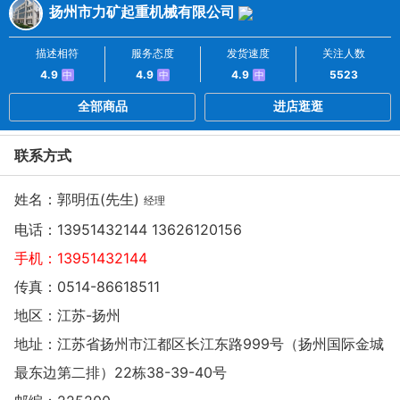
扬州市力矿起重机械有限公司
描述相符
服务态度
发货速度
关注人数
4.9
4.9
4.9
5523
中
中
中
全部商品
进店逛逛
联系方式
姓名：郭明伍(先生)
经理
电话：
13951432144 13626120156
手机：
13951432144
传真：0514-86618511
地区：江苏-扬州
地址：
江苏省扬州市江都区长江东路999号（扬州国际金城
最东边第二排）22栋38-39-40号