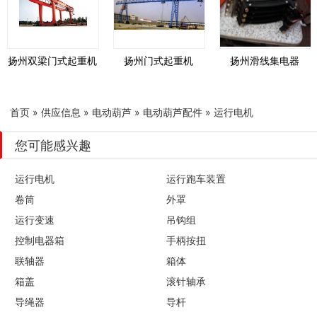
扬州双梁门式起重机
扬州门式起重机
扬州滑线集电器
首页
»
供应信息
»
电动葫芦
»
电动葫芦配件
»
运行电机
您可能感兴趣
运行电机
运行跑车装置
卷筒
外罩
运行变速
吊钩组
控制电器箱
手柄按扭
联轴器
箱体
箱盖
滚针轴承
导绳器
导杆