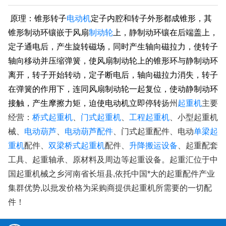
原理：
锥形转子
电动机
定子内腔和转子外形都成锥形，其
锥形制动环镶嵌于风扇
制动轮
上，静制动环镶在后端盖上，
定子通电后，产生旋转磁场，同时产生轴向磁拉力，使转子
轴向移动并压缩弹簧，使风扇制动轮上的锥形环与静制动环
离开，转子开始转动，定子断电后，轴向磁拉力消失，转子
在弹簧的作用下，连同风扇制动轮一起复位，使动静制动环
接触，产生摩擦力矩，迫使电动机立即停转
起重机
扬州
主要
桥式起重机
门式起重机
工程起重机
经营：
、
、
、小型起重机
电动葫芦
电动葫芦配件
单梁起
械、
、
、门式起重配件、电动
重机
双梁桥式起重机
升降搬运设备
配件、
配件、
、起重配套
工具、起重轴承、原材料及周边等起重设备。起重汇位于中
国起重机械之乡河南省长垣县,依托中国*大的起重配件产业
集群优势,以批发价格为采购商提供起重机所需要的一切配
件！