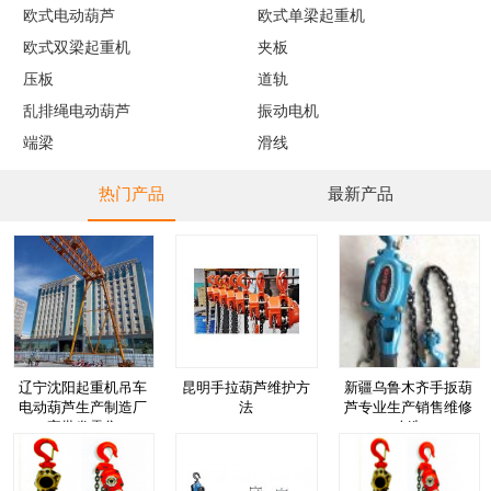
欧式电动葫芦
欧式单梁起重机
欧式双梁起重机
夹板
压板
道轨
乱排绳电动葫芦
振动电机
端梁
滑线
热门产品
最新产品
辽宁沈阳起重机吊车
昆明手拉葫芦维护方
新疆乌鲁木齐手扳葫
电动葫芦生产制造厂
法
芦专业生产销售维修
家批发零售
改造