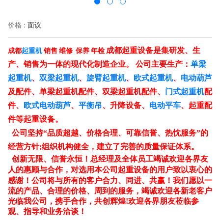
价格 :
面议
成都
起重机
销售 维修 保养 年检
成都起重设备是集研发、生
单梁
产、销售为一体的现代化制造企业。 公司主要生产：
起重机
双梁起重机
旋臂起重机
欧式起重机
电动葫芦
、
、
、
、
门式起重机
及配件、单梁起重机配件、双梁起重机配件、
配
欧式电动葫芦
平衡吊
电动平车
件、
、
、升降设备、
、起重配
件等起重设备。
公司坚持“品质超越、价格合理、可靠信誉、热忱服务”的
经营方针;组织机构健全，建立了完善的质量保证体系。
创新无限、信誉永恒！总经理及全体员工竭诚欢迎各界友
人的惠顾与合作，对选用本公司起重设备的用户致以衷心的
感谢！公司将与所有的客户合力、同进、共赢！
我们愿以一
流的产品、合理的价格、周到的服务，竭诚欢迎各新老客户
光临我公司，携手合作，共创辉煌!
欢迎各界朋友莅临参
观、指导和业务洽谈！