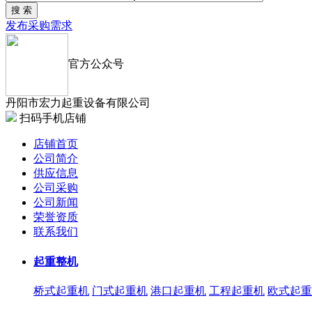
发布采购需求
官方公众号
丹阳市宏力起重设备有限公司
扫码手机店铺
店铺首页
公司简介
供应信息
公司采购
公司新闻
荣誉资质
联系我们
起重整机
桥式起重机
门式起重机
港口起重机
工程起重机
欧式起重