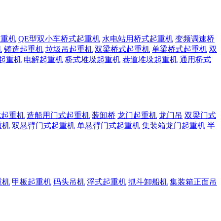
起重机
QE型双小车桥式起重机
水电站用桥式起重机
变频调速桥
机
铸造起重机
垃圾吊起重机
双梁桥式起重机
单梁桥式起重机
双
起重机
电解起重机
桥式堆垛起重机
巷道堆垛起重机
通用桥式
式起重机
造船用门式起重机
装卸桥
龙门起重机
龙门吊
双梁门式
重机
双悬臂门式起重机
单悬臂门式起重机
集装箱龙门起重机
半
重机
甲板起重机
码头吊机
浮式起重机
抓斗卸船机
集装箱正面吊