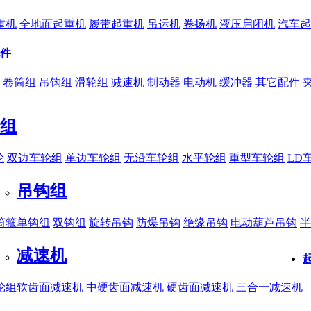
重机
全地面起重机
履带起重机
吊运机
卷扬机
液压启闭机
汽车起
件
卷筒组
吊钩组
滑轮组
减速机
制动器
电动机
缓冲器
其它配件
组
轮
双边车轮组
单边车轮组
无沿车轮组
水平轮组
重型车轮组
LD
吊钩组
筒箍
单钩组
双钩组
旋转吊钩
防爆吊钩
绝缘吊钩
电动葫芦吊钩
半
减速机
轮组
软齿面减速机
中硬齿面减速机
硬齿面减速机
三合一减速机