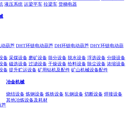
机
液压系统
运梁平车
拉梁车
货梯电器
械
电动葫芦
DHT环链电动葫芦
DH环链电动葫芦
DHY环链电动葫
设备
采煤设备
磨矿设备
筛分设备
脱水设备
浮选设备
分级设备
设备
磁选设备
过滤设备
干燥设备
给料设备
除尘设备
浓缩设备
设备
提升贮运设备
矿用钻机及配件
矿山机械设备配件
冶金机械
烧结设备
炼钢设备
炼铁设备
轧钢设备
切断设备
焊接设备
其他冶炼设备及耗材
葫芦