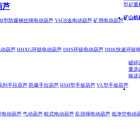
型起重
葫芦
矿山机
HB型防爆钢丝绳电动葫芦
YH冶金电动葫芦
矿用电动葫芦
电动葫芦
HHXG环链电动葫芦
DHS环链电动葫芦
DHK快速环链
破碎
重选
输送
T系列手拉葫芦
防爆手拉葫芦
HSH型手扳葫芦
VL型手扳葫芦
型电动葫芦
气动葫芦
欧式电动葫芦
乱排绳电动葫芦
低净空电动