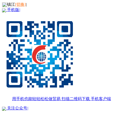
镇江
[切换]
|
手机版
|
用手机也能轻轻松松做贸易
扫描二维码下载
手机客户端
关注公众号
|