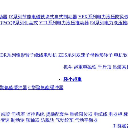
动器
JZ系列节能电磁铁块式盘式制动器
YFX系列电力液压防风
QP/CQP系列钳盘式
YT1系列电力液压推动器
Ed系列电力液压推
ZDR系列锥形转子绕线电动机
ZDS系列双速子母锥形转子
电机软
抓斗
起重电磁铁
千斤顶
吊装索
轻小起重
型聚氨酯缓冲器
C型聚氨酯缓冲器
端梁
司机室
监控系统
货梯配套件
重锤限位器
电缆线
电器柜
标
D变速
制动轮
联轴器
防脱轨
气动绞车
气动平衡器
升降搬