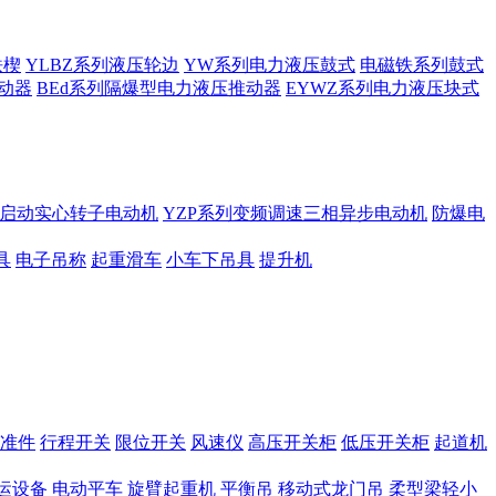
铁楔
YLBZ系列液压轮边
YW系列电力液压鼓式
电磁铁系列鼓式
动器
BEd系列隔爆型电力液压推动器
EYWZ系列电力液压块式
启动实心转子电动机
YZP系列变频调速三相异步电动机
防爆电
具
电子吊称
起重滑车
小车下吊具
提升机
准件
行程开关
限位开关
风速仪
高压开关柜
低压开关柜
起道机
运设备
电动平车
旋臂起重机
平衡吊
移动式龙门吊
柔型梁轻小