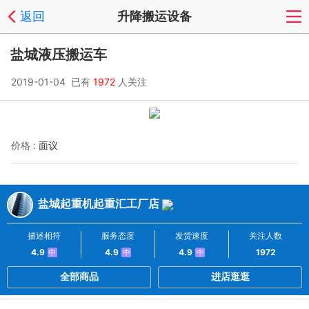
返回
升降搬运设备
盐城液压搬运车
2019-01-04 已有
1972
人关注
价格 :
面议
盐城起重机起重汇工厂店
描述相符
服务态度
发货速度
关注人数
4.9
4.9
4.9
1972
中
中
中
全部商品
进店逛逛