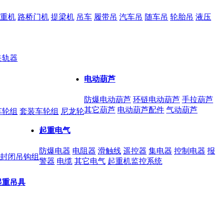
重机
路桥门机
提梁机
吊车
履带吊
汽车吊
随车吊
轮胎吊
液压
夹轨器
电动葫芦
防爆电动葫芦
环链电动葫芦
手拉葫芦
其它葫芦
电动葫芦配件
气动葫芦
车轮组
套装车轮组
尼龙轮
起重电气
防爆电器
电阻器
滑触线
遥控器
集电器
控制电器
报
封闭吊钩组
警器
电缆
其它电气
起重机监控系统
起重吊具