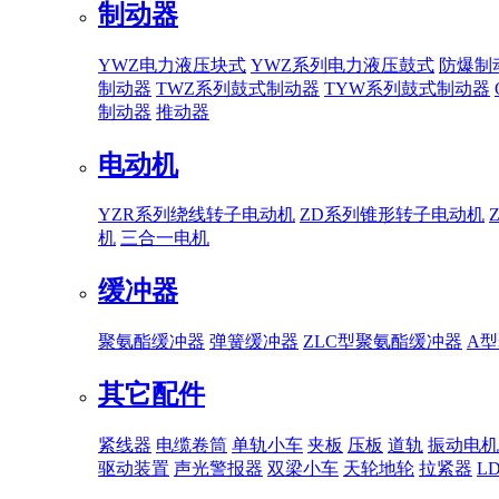
制动器
YWZ电力液压块式
YWZ系列电力液压鼓式
防爆制
制动器
TWZ系列鼓式制动器
TYW系列鼓式制动器
制动器
推动器
电动机
YZR系列绕线转子电动机
ZD系列锥形转子电动机
机
三合一电机
缓冲器
聚氨酯缓冲器
弹簧缓冲器
ZLC型聚氨酯缓冲器
A
其它配件
紧线器
电缆卷筒
单轨小车
夹板
压板
道轨
振动电机
驱动装置
声光警报器
双梁小车
天轮地轮
拉紧器
L