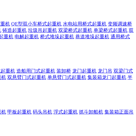
起重机
QE型双小车桥式起重机
水电站用桥式起重机
变频调速桥
机
铸造起重机
垃圾吊起重机
双梁桥式起重机
单梁桥式起重机
双
起重机
电解起重机
桥式堆垛起重机
巷道堆垛起重机
通用桥式
式起重机
造船用门式起重机
装卸桥
龙门起重机
龙门吊
双梁门式
重机
双悬臂门式起重机
单悬臂门式起重机
集装箱龙门起重机
半
重机
甲板起重机
码头吊机
浮式起重机
抓斗卸船机
集装箱正面吊