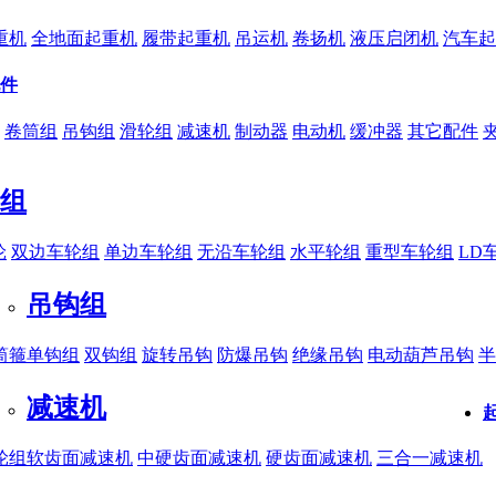
重机
全地面起重机
履带起重机
吊运机
卷扬机
液压启闭机
汽车起
件
卷筒组
吊钩组
滑轮组
减速机
制动器
电动机
缓冲器
其它配件
组
轮
双边车轮组
单边车轮组
无沿车轮组
水平轮组
重型车轮组
LD
吊钩组
筒箍
单钩组
双钩组
旋转吊钩
防爆吊钩
绝缘吊钩
电动葫芦吊钩
半
减速机
轮组
软齿面减速机
中硬齿面减速机
硬齿面减速机
三合一减速机