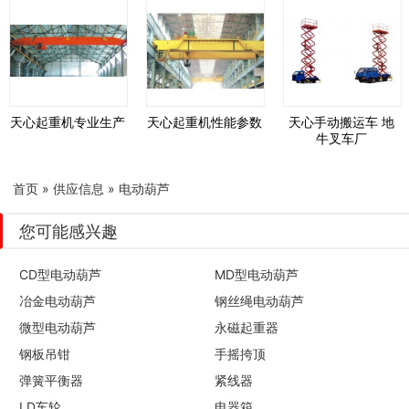
天心起重机专业生产
天心起重机性能参数
天心手动搬运车 地
牛叉车厂
首页
»
供应信息
»
电动葫芦
您可能感兴趣
CD型电动葫芦
MD型电动葫芦
冶金电动葫芦
钢丝绳电动葫芦
微型电动葫芦
永磁起重器
钢板吊钳
手摇挎顶
弹簧平衡器
紧线器
LD车轮
电器箱