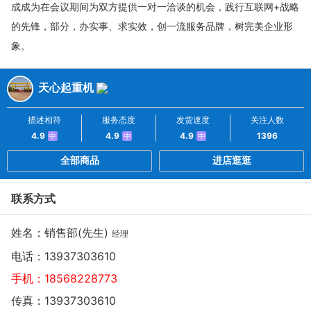
成成为在会议期间为双方提供一对一洽谈的机会，践行互联网+战略
的先锋，部分，办实事、求实效，创一流服务品牌，树完美企业形
象。
天心起重机
描述相符
服务态度
发货速度
关注人数
4.9
4.9
4.9
1396
中
中
中
全部商品
进店逛逛
联系方式
姓名：销售部(先生)
经理
电话：
13937303610
手机：
18568228773
传真：13937303610