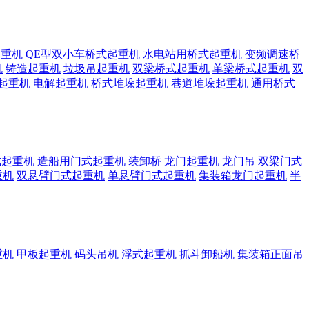
起重机
QE型双小车桥式起重机
水电站用桥式起重机
变频调速桥
机
铸造起重机
垃圾吊起重机
双梁桥式起重机
单梁桥式起重机
双
起重机
电解起重机
桥式堆垛起重机
巷道堆垛起重机
通用桥式
式起重机
造船用门式起重机
装卸桥
龙门起重机
龙门吊
双梁门式
重机
双悬臂门式起重机
单悬臂门式起重机
集装箱龙门起重机
半
重机
甲板起重机
码头吊机
浮式起重机
抓斗卸船机
集装箱正面吊