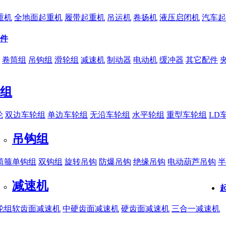
重机
全地面起重机
履带起重机
吊运机
卷扬机
液压启闭机
汽车起
件
卷筒组
吊钩组
滑轮组
减速机
制动器
电动机
缓冲器
其它配件
组
轮
双边车轮组
单边车轮组
无沿车轮组
水平轮组
重型车轮组
LD
吊钩组
筒箍
单钩组
双钩组
旋转吊钩
防爆吊钩
绝缘吊钩
电动葫芦吊钩
半
减速机
轮组
软齿面减速机
中硬齿面减速机
硬齿面减速机
三合一减速机