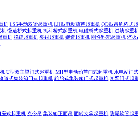
重机
LSS手动双梁起重机
LH型电动葫芦起重机
QD型吊钩桥式
重机
慢速桥式起重机
抓斗桥式起重机
电磁桥式起重机
过轨起重
起重机
脱锭起重机
夹钳起重机
锻造起重机
刚性料耙起重机
淬火
机
机
U型双主梁门式起重机
MH型电动葫芦门式起重机
水电站门
轨道式集装箱门式起重机
轮胎式集装箱门式起重机
悬臂门式起
门座式起重机
克令吊
集装箱正面吊
固转支承起重机
防爆软管起