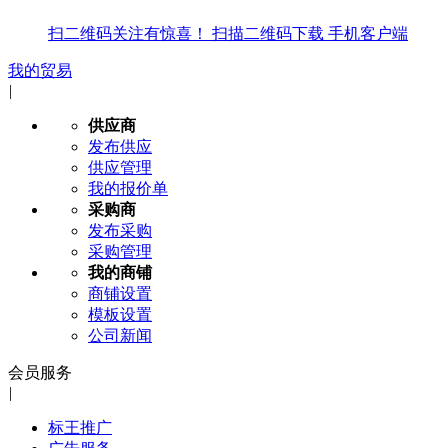
扫二维码关注有惊喜！
扫描二维码下载
手机客户端
我的贸易
|
供应商
发布供应
供应管理
我的报价单
采购商
发布采购
采购管理
我的商铺
商铺设置
模板设置
公司新闻
会员服务
|
标王推广