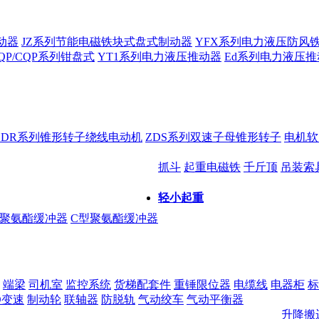
动器
JZ系列节能电磁铁块式盘式制动器
YFX系列电力液压防风
QP/CQP系列钳盘式
YT1系列电力液压推动器
Ed系列电力液压推
ZDR系列锥形转子绕线电动机
ZDS系列双速子母锥形转子
电机软
抓斗
起重电磁铁
千斤顶
吊装索
轻小起重
型聚氨酯缓冲器
C型聚氨酯缓冲器
端梁
司机室
监控系统
货梯配套件
重锤限位器
电缆线
电器柜
标
D变速
制动轮
联轴器
防脱轨
气动绞车
气动平衡器
升降搬