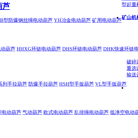
型起重
葫芦
矿山机
HB型防爆钢丝绳电动葫芦
YH冶金电动葫芦
矿用电动葫芦
电动葫芦
HHXG环链电动葫芦
DHS环链电动葫芦
DHK快速环链
破碎
重选
输送
T系列手拉葫芦
防爆手拉葫芦
HSH型手扳葫芦
VL型手扳葫芦
型电动葫芦
气动葫芦
欧式电动葫芦
乱排绳电动葫芦
低净空电动