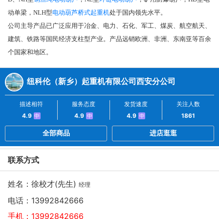
电动葫芦
桥式起重机
动单梁，NLH型
处于国内领先水平。
公司主导产品已广泛应用于冶金、电力、石化、军工、煤炭、航空航天、
建筑、铁路等国民经济支柱型产业。产品远销欧洲、非洲、东南亚等百余
个国家和地区。
纽科伦（新乡）起重机有限公司西安分公司
描述相符
服务态度
发货速度
关注人数
4.9
4.9
4.9
1861
中
中
中
全部商品
进店逛逛
联系方式
姓名：徐校才(先生)
经理
电话：
13992842666
手机：
13992842666