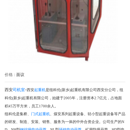
价格 :
面议
西安
司机室
-
起重机
西安
是纽科伦(新乡)起重机有限公司西安分公司，纽
科伦(新乡)起重机有限公司，始建于2005年，注册资本2.7亿元，占地面
积45万平方米，员工1700余人。
门式起重机
纽科伦是集桥、
、煤安系列起重设备、轻小型起重设备等产品
的研发、制造、安装、销售、服务为一体的中外合资企业。公司生产的N
钢丝绳电动葫芦
环链电动葫芦
D、NH型
，NL型
，矿用防爆葫芦，HD型电