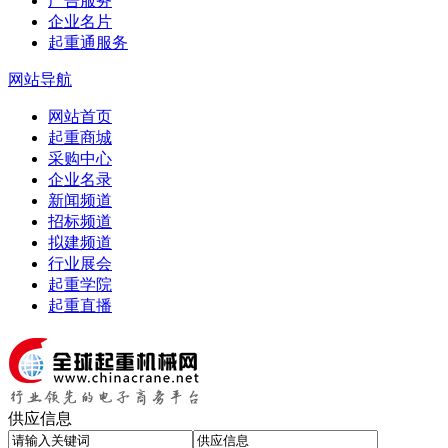
广告服务
企业名片
起重通服务
网站导航
网站首页
起重商城
采购中心
企业名录
新闻频道
招标频道
拟建频道
行业展会
起重学院
起重直播
供应信息