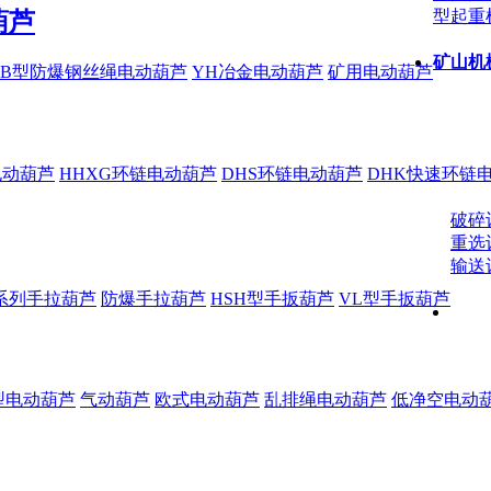
型起重
葫芦
矿山机
HB型防爆钢丝绳电动葫芦
YH冶金电动葫芦
矿用电动葫芦
电动葫芦
HHXG环链电动葫芦
DHS环链电动葫芦
DHK快速环链
破碎
重选
输送
T系列手拉葫芦
防爆手拉葫芦
HSH型手扳葫芦
VL型手扳葫芦
型电动葫芦
气动葫芦
欧式电动葫芦
乱排绳电动葫芦
低净空电动