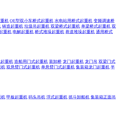
起重机
QE型双小车桥式起重机
水电站用桥式起重机
变频调速桥
机
铸造起重机
垃圾吊起重机
双梁桥式起重机
单梁桥式起重机
双
起重机
电解起重机
桥式堆垛起重机
巷道堆垛起重机
通用桥式
式起重机
造船用门式起重机
装卸桥
龙门起重机
龙门吊
双梁门式
重机
双悬臂门式起重机
单悬臂门式起重机
集装箱龙门起重机
半
重机
甲板起重机
码头吊机
浮式起重机
抓斗卸船机
集装箱正面吊