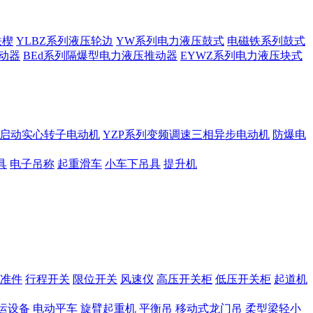
铁楔
YLBZ系列液压轮边
YW系列电力液压鼓式
电磁铁系列鼓式
动器
BEd系列隔爆型电力液压推动器
EYWZ系列电力液压块式
启动实心转子电动机
YZP系列变频调速三相异步电动机
防爆电
具
电子吊称
起重滑车
小车下吊具
提升机
准件
行程开关
限位开关
风速仪
高压开关柜
低压开关柜
起道机
运设备
电动平车
旋臂起重机
平衡吊
移动式龙门吊
柔型梁轻小