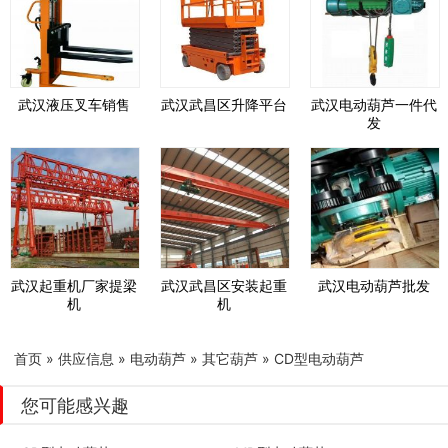
武汉液压叉车销售
武汉武昌区升降平台
武汉电动葫芦一件代
发
武汉起重机厂家提梁
武汉武昌区安装起重
武汉电动葫芦批发
机
机
首页
»
供应信息
»
电动葫芦
»
其它葫芦
»
CD型电动葫芦
您可能感兴趣