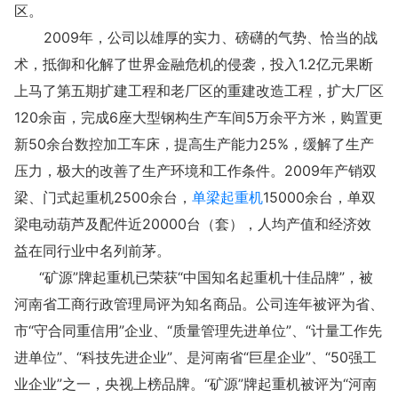
区。
2009年，公司以雄厚的实力、磅礴的气势、恰当的战
术，抵御和化解了世界金融危机的侵袭，投入1.2亿元果断
上马了第五期扩建工程和老厂区的重建改造工程，扩大厂区
120余亩，完成6座大型钢构生产车间5万余平方米，购置更
新50余台数控加工车床，提高生产能力25%，缓解了生产
压力，极大的改善了生产环境和工作条件。2009年产销双
梁、门式起重机2500余台，
单梁起重机
15000余台，单双
梁电动葫芦及配件近20000台（套），人均产值和经济效
益在同行业中名列前茅。
“矿源”牌起重机已荣获“中国知名起重机十佳品牌”，被
河南省工商行政管理局评为知名商品。公司连年被评为省、
市“守合同重信用”企业、“质量管理先进单位”、“计量工作先
进单位”、“科技先进企业”、是河南省“巨星企业”、“50强工
业企业”之一，央视上榜品牌。“矿源”牌起重机被评为“河南