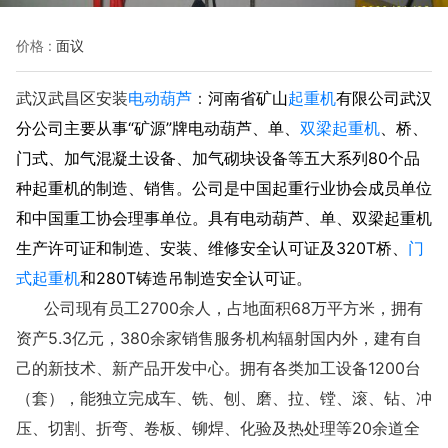
价格 :
面议
武汉武昌区安装
电动葫芦
：
河南省矿山
起重机
有限公司武汉
分公司主要从事“矿源”牌电动葫芦、单、
双梁起重机
、桥、
门式、加气混凝土设备、加气砌块设备等五大系列80个品
种起重机的制造、销售。公司是中国起重行业协会成员单位
和中国重工协会理事单位。具有电动葫芦、单、双梁起重机
生产许可证和制造、安装、维修安全认可证及320T桥、
门
式起重机
和280T铸造吊制造安全认可证。
公司现有员工2700余人，占地面积68万平方米，拥有
资产5.3亿元，380余家销售服务机构辐射国内外，建有自
己的新技术、新产品开发中心。拥有各类加工设备1200台
（套），能独立完成车、铣、刨、磨、拉、镗、滚、钻、冲
压、切割、折弯、卷板、铆焊、化验及热处理等20余道全