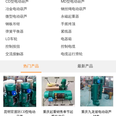
CD型电动葫芦
MD型电动葫芦
冶金电动葫芦
钢丝绳电动葫芦
微型电动葫芦
永磁起重器
钢板吊钳
手摇挎顶
弹簧平衡器
紧线器
LD车轮
电器箱
控制按扭
控制电缆
交流接触器
电缆运行滑轮
热门产品
最新产品
昆明官渡区CD型电动
重庆起重销售奉节起
重庆九龙坡电动葫芦