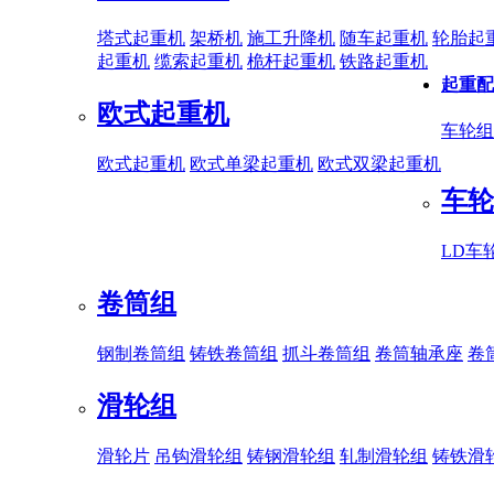
塔式起重机
架桥机
施工升降机
随车起重机
轮胎起
起重机
缆索起重机
桅杆起重机
铁路起重机
起重配
欧式起重机
车轮组
欧式起重机
欧式单梁起重机
欧式双梁起重机
车轮
LD车
卷筒组
钢制卷筒组
铸铁卷筒组
抓斗卷筒组
卷筒轴承座
卷
滑轮组
滑轮片
吊钩滑轮组
铸钢滑轮组
轧制滑轮组
铸铁滑