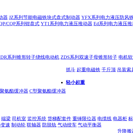
动器
JZ系列节能电磁铁块式盘式制动器
YFX系列电力液压防风
QP/CQP系列钳盘式
YT1系列电力液压推动器
Ed系列电力液压推
ZDR系列锥形转子绕线电动机
ZDS系列双速子母锥形转子
电机软
抓斗
起重电磁铁
千斤顶
吊装索
轻小起重
型聚氨酯缓冲器
C型聚氨酯缓冲器
端梁
司机室
监控系统
货梯配套件
重锤限位器
电缆线
电器柜
标
D变速
制动轮
联轴器
防脱轨
气动绞车
气动平衡器
升降搬