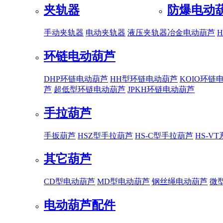
夹轨器
防爆电动
手动夹轨器
电动夹轨器
液压夹轨器
冶金电动葫芦
环链电动葫芦
DHP环链电动葫芦
HH型环链电动葫芦
KOIO环链
芦
超低型环链电动葫芦
JPKH环链电动葫芦
手拉葫芦
手扳葫芦
HSZ型手拉葫芦
HS-C型手拉葫芦
HS-V
其它葫芦
CD型电动葫芦
MD型电动葫芦
钢丝绳电动葫芦
微
电动葫芦配件