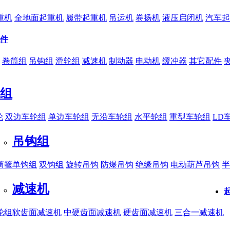
重机
全地面起重机
履带起重机
吊运机
卷扬机
液压启闭机
汽车起
件
卷筒组
吊钩组
滑轮组
减速机
制动器
电动机
缓冲器
其它配件
组
轮
双边车轮组
单边车轮组
无沿车轮组
水平轮组
重型车轮组
LD
吊钩组
筒箍
单钩组
双钩组
旋转吊钩
防爆吊钩
绝缘吊钩
电动葫芦吊钩
半
减速机
轮组
软齿面减速机
中硬齿面减速机
硬齿面减速机
三合一减速机