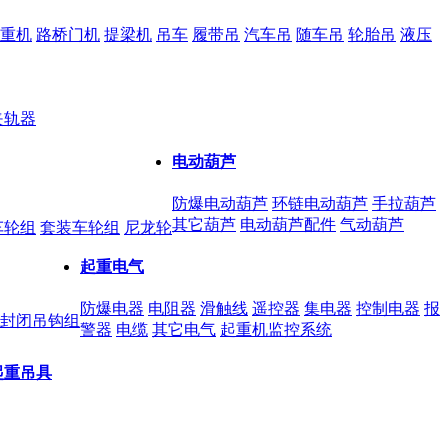
重机
路桥门机
提梁机
吊车
履带吊
汽车吊
随车吊
轮胎吊
液压
夹轨器
电动葫芦
防爆电动葫芦
环链电动葫芦
手拉葫芦
其它葫芦
电动葫芦配件
气动葫芦
车轮组
套装车轮组
尼龙轮
起重电气
防爆电器
电阻器
滑触线
遥控器
集电器
控制电器
报
封闭吊钩组
警器
电缆
其它电气
起重机监控系统
起重吊具