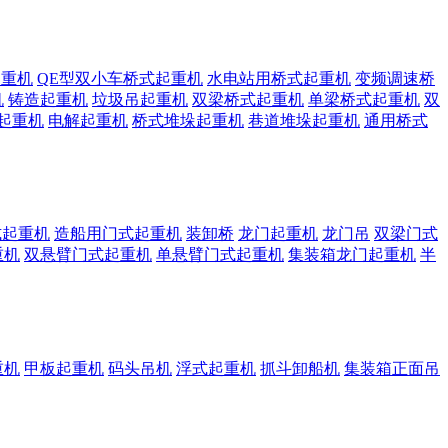
起重机
QE型双小车桥式起重机
水电站用桥式起重机
变频调速桥
机
铸造起重机
垃圾吊起重机
双梁桥式起重机
单梁桥式起重机
双
起重机
电解起重机
桥式堆垛起重机
巷道堆垛起重机
通用桥式
式起重机
造船用门式起重机
装卸桥
龙门起重机
龙门吊
双梁门式
重机
双悬臂门式起重机
单悬臂门式起重机
集装箱龙门起重机
半
重机
甲板起重机
码头吊机
浮式起重机
抓斗卸船机
集装箱正面吊