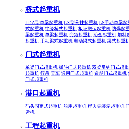
桥式起重机
LDA型单梁起重机
LX型悬挂起重机
LS手动单梁起
式起重机
绝缘桥式起重机
板坯搬运起重机
防爆起
梁起重机
单梁起重机
变频起重机
冶金起重机
加料
起重机
手动梁式起重机
电动梁式起重机
梁式起重
门式起重机
单梁门式起重机
抓斗门式起重机
双梁吊钩门式起重
起重机
行吊
天车
通用门式起重机
造船门式起重机
门式起重机
港口起重机
码头固定式起重机
船用起重机
岸边集装箱起重机
运机
工程起重机