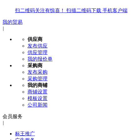
扫二维码关注有惊喜！
扫描二维码下载
手机客户端
我的贸易
|
供应商
发布供应
供应管理
我的报价单
采购商
发布采购
采购管理
我的商铺
商铺设置
模板设置
公司新闻
会员服务
|
标王推广