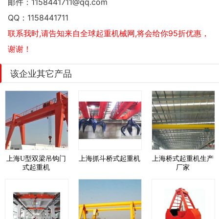
邮件：
1158441711@qq.com
QQ：
1158441711
联系我时,请告知来自全球起重机械网,将会给你95折优惠，
谢谢！
该企业其它产品
上海U型双梁吊钩门
上海抓斗桥式起重机
上海桥式起重机生产
式起重机
厂家