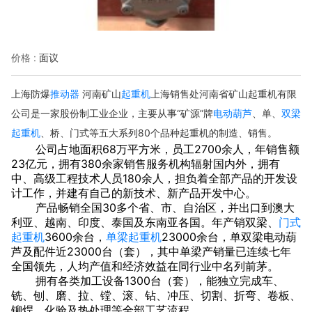
价格 :
面议
上海防爆
推动器
河南矿山
起重机
上海销售处河南省
矿山起重机有限
公司是一家股份制工业企业，主要从事“矿源”牌
电动葫芦
、单、
双梁
起重机
、桥、门式等五大系列80个品种起重机的制造、销售。
公司占地面积68万平方米，员
工2700余人，年销售额
23亿元，拥有380余家销售服务机构辐射国内外，拥有
中、高级工程技术人员180余人，担负着全部产品的开发设
计工作，并建有自己的新技术、新产品开发中心。
产品畅销全国30多个省、市、自治区，并出口到澳大
利亚、越南、印度、泰国及东南亚各国。年产销双梁、
门式
起重机
3600余台，
单梁起重机
23000余台，单双梁电动葫
芦及配件近23000台（套），其中单梁产销量已连续七年
全国领先，人均产值和经济效益在同行业中名列前茅。
拥有各类加工设备1300台（套），能独立完成车、
铣、刨、磨、拉、镗、滚、钻、冲压、切割、折弯、卷板、
铆焊、化验及热处理等全部工艺流程。