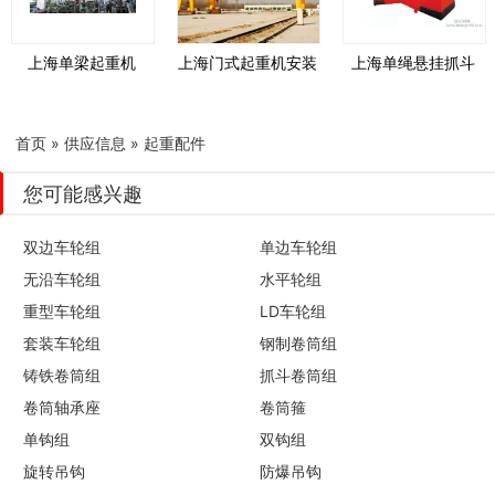
上海单梁起重机
上海门式起重机安装
上海单绳悬挂抓斗
首页
»
供应信息
»
起重配件
您可能感兴趣
双边车轮组
单边车轮组
无沿车轮组
水平轮组
重型车轮组
LD车轮组
套装车轮组
钢制卷筒组
铸铁卷筒组
抓斗卷筒组
卷筒轴承座
卷筒箍
单钩组
双钩组
旋转吊钩
防爆吊钩