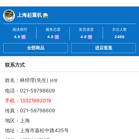
上海起重机
描述相符
服务态度
发货速度
关注人数
4.9
4.9
4.9
2469
中
中
中
全部商品
进店逛逛
联系方式
姓名：林经理(先生)
经理
电话：
021-59798609
手机：
13321992019
传真：021-59798609
地区：上海
地址：
上海市嘉松中路435号