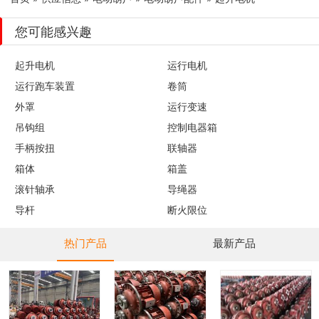
您可能感兴趣
起升电机
运行电机
运行跑车装置
卷筒
外罩
运行变速
吊钩组
控制电器箱
手柄按扭
联轴器
箱体
箱盖
滚针轴承
导绳器
导杆
断火限位
热门产品
最新产品