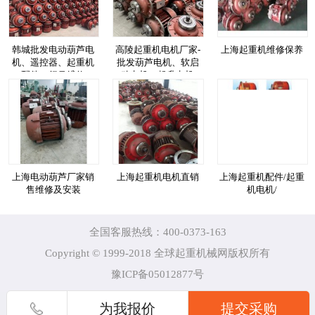
韩城批发电动葫芦电
高陵起重机电机厂家-
上海起重机维修保养
机、遥控器、起重机
批发葫芦电机、软启
配件、行吊维修
动电机、起升电机
上海电动葫芦厂家销
上海起重机电机直销
上海起重机配件/起重
售维修及安装
机电机/
全国客服热线：400-0373-163
Copyright © 1999-2018 全球起重机械网版权所有
豫ICP备05012877号
为我报价
提交采购