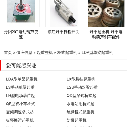
丹阳20T电动葫芦变
镇江丹阳行程开关
丹阳起重机 丹阳电
速
动葫芦刹车配件
首页
»
供应信息
»
起重整机
»
桥式起重机
»
LDA型单梁起重机
您可能感兴趣
LDA型单梁起重机
LX型悬挂起重机
LS手动单梁起重
LSS手动双梁起重
LH型电动葫芦起
QD型吊钩桥式起
QE型双小车桥式
水电站用桥式起
变频调速桥式起
绝缘桥式起重机
板坯搬运起重机
防爆起重机