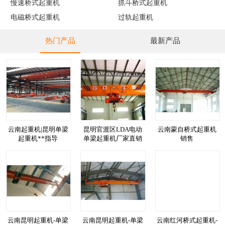
慢速桥式起重机
抓斗桥式起重机
电磁桥式起重机
过轨起重机
热门产品
最新产品
云南起重机|昆明单梁
昆明官渡区LDA电动
云南蒙自桥式起重机
起重机**指导
单梁起重机厂家直销
销售
云南昆明起重机-单梁
云南昆明起重机-单梁
云南红河桥式起重机-