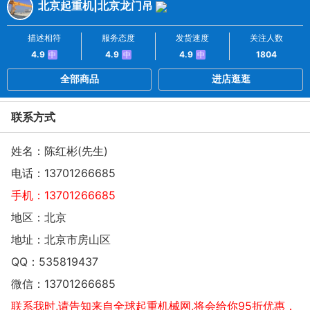
北京起重机|北京龙门吊
描述相符
服务态度
发货速度
关注人数
4.9
4.9
4.9
1804
中
中
中
全部商品
进店逛逛
联系方式
姓名：陈红彬(先生)
电话：
13701266685
手机：
13701266685
地区：北京
地址：
北京市房山区
QQ：
535819437
微信：
13701266685
联系我时,请告知来自全球起重机械网,将会给你95折优惠，