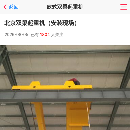
返回
欧式双梁起重机
北京双梁起重机（安装现场）
2026-08-05 已有
1804
人关注