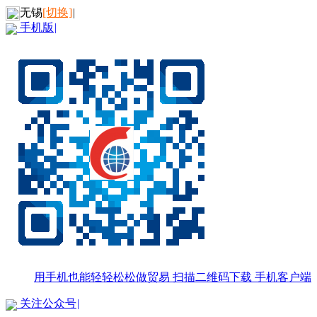
无锡
[切换]
|
手机版
|
用手机也能轻轻松松做贸易
扫描二维码下载
手机客户端
关注公众号
|