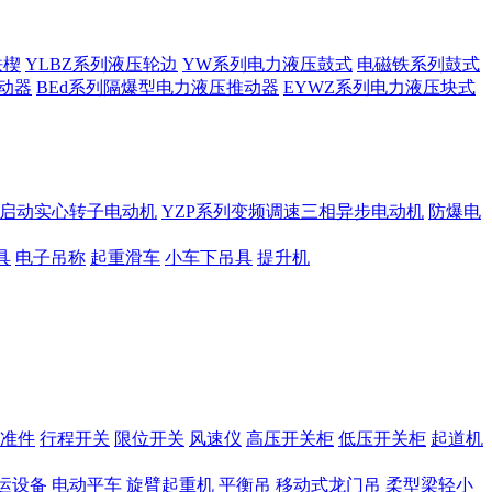
铁楔
YLBZ系列液压轮边
YW系列电力液压鼓式
电磁铁系列鼓式
动器
BEd系列隔爆型电力液压推动器
EYWZ系列电力液压块式
启动实心转子电动机
YZP系列变频调速三相异步电动机
防爆电
具
电子吊称
起重滑车
小车下吊具
提升机
准件
行程开关
限位开关
风速仪
高压开关柜
低压开关柜
起道机
运设备
电动平车
旋臂起重机
平衡吊
移动式龙门吊
柔型梁轻小