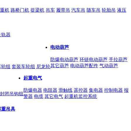
重机
路桥门机
提梁机
吊车
履带吊
汽车吊
随车吊
轮胎吊
液压
夹轨器
电动葫芦
防爆电动葫芦
环链电动葫芦
手拉葫芦
其它葫芦
电动葫芦配件
气动葫芦
车轮组
套装车轮组
尼龙轮
起重电气
防爆电器
电阻器
滑触线
遥控器
集电器
控制电器
报
封闭吊钩组
警器
电缆
其它电气
起重机监控系统
起重吊具