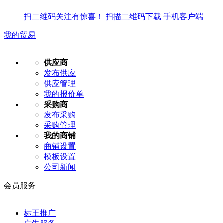
扫二维码关注有惊喜！
扫描二维码下载
手机客户端
我的贸易
|
供应商
发布供应
供应管理
我的报价单
采购商
发布采购
采购管理
我的商铺
商铺设置
模板设置
公司新闻
会员服务
|
标王推广