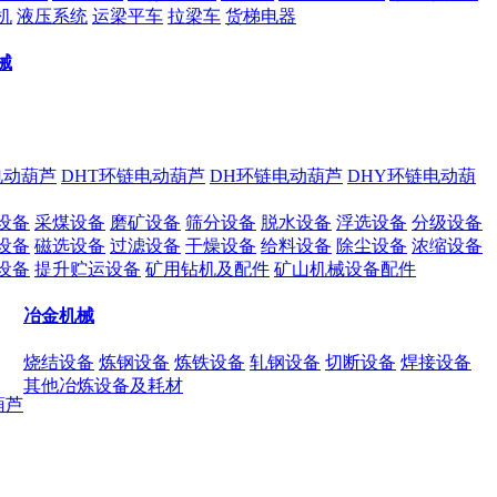
机
液压系统
运梁平车
拉梁车
货梯电器
械
电动葫芦
DHT环链电动葫芦
DH环链电动葫芦
DHY环链电动葫
设备
采煤设备
磨矿设备
筛分设备
脱水设备
浮选设备
分级设备
设备
磁选设备
过滤设备
干燥设备
给料设备
除尘设备
浓缩设备
设备
提升贮运设备
矿用钻机及配件
矿山机械设备配件
冶金机械
烧结设备
炼钢设备
炼铁设备
轧钢设备
切断设备
焊接设备
其他冶炼设备及耗材
葫芦