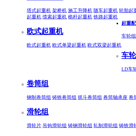
塔式起重机
架桥机
施工升降机
随车起重机
轮胎起
起重机
缆索起重机
桅杆起重机
铁路起重机
起重配
欧式起重机
车轮组
欧式起重机
欧式单梁起重机
欧式双梁起重机
车轮
LD车
卷筒组
钢制卷筒组
铸铁卷筒组
抓斗卷筒组
卷筒轴承座
卷
滑轮组
滑轮片
吊钩滑轮组
铸钢滑轮组
轧制滑轮组
铸铁滑