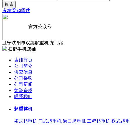
发布采购需求
官方公众号
辽宁沈阳单双梁起重机|龙门吊
扫码手机店铺
店铺首页
公司简介
供应信息
公司采购
公司新闻
荣誉资质
联系我们
起重整机
桥式起重机
门式起重机
港口起重机
工程起重机
欧式起重