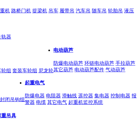
重机
路桥门机
提梁机
吊车
履带吊
汽车吊
随车吊
轮胎吊
液压
夹轨器
电动葫芦
防爆电动葫芦
环链电动葫芦
手拉葫芦
其它葫芦
电动葫芦配件
气动葫芦
车轮组
套装车轮组
尼龙轮
起重电气
防爆电器
电阻器
滑触线
遥控器
集电器
控制电器
报
封闭吊钩组
警器
电缆
其它电气
起重机监控系统
起重吊具