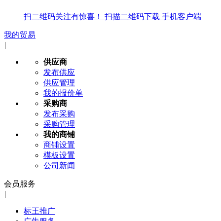
扫二维码关注有惊喜！
扫描二维码下载
手机客户端
我的贸易
|
供应商
发布供应
供应管理
我的报价单
采购商
发布采购
采购管理
我的商铺
商铺设置
模板设置
公司新闻
会员服务
|
标王推广