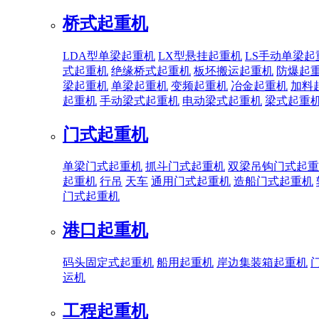
桥式起重机
LDA型单梁起重机
LX型悬挂起重机
LS手动单梁起
式起重机
绝缘桥式起重机
板坯搬运起重机
防爆起
梁起重机
单梁起重机
变频起重机
冶金起重机
加料
起重机
手动梁式起重机
电动梁式起重机
梁式起重
门式起重机
单梁门式起重机
抓斗门式起重机
双梁吊钩门式起重
起重机
行吊
天车
通用门式起重机
造船门式起重机
门式起重机
港口起重机
码头固定式起重机
船用起重机
岸边集装箱起重机
运机
工程起重机