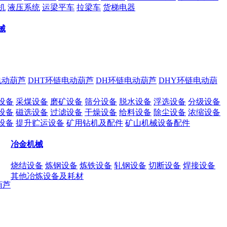
机
液压系统
运梁平车
拉梁车
货梯电器
械
电动葫芦
DHT环链电动葫芦
DH环链电动葫芦
DHY环链电动葫
设备
采煤设备
磨矿设备
筛分设备
脱水设备
浮选设备
分级设备
设备
磁选设备
过滤设备
干燥设备
给料设备
除尘设备
浓缩设备
设备
提升贮运设备
矿用钻机及配件
矿山机械设备配件
冶金机械
烧结设备
炼钢设备
炼铁设备
轧钢设备
切断设备
焊接设备
其他冶炼设备及耗材
葫芦