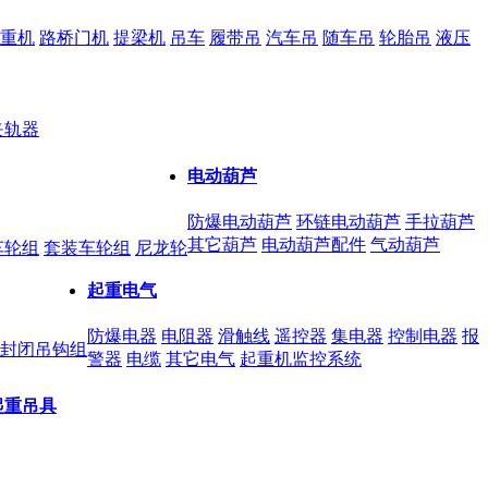
重机
路桥门机
提梁机
吊车
履带吊
汽车吊
随车吊
轮胎吊
液压
夹轨器
电动葫芦
防爆电动葫芦
环链电动葫芦
手拉葫芦
其它葫芦
电动葫芦配件
气动葫芦
车轮组
套装车轮组
尼龙轮
起重电气
防爆电器
电阻器
滑触线
遥控器
集电器
控制电器
报
封闭吊钩组
警器
电缆
其它电气
起重机监控系统
起重吊具