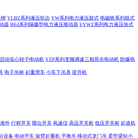
铁楔
YLBZ系列液压轮边
YW系列电力液压鼓式
电磁铁系列鼓式
动器
BEd系列隔爆型电力液压推动器
EYWZ系列电力液压块式
启动实心转子电动机
YZP系列变频调速三相异步电动机
防爆电
具
电子吊称
起重滑车
小车下吊具
提升机
准件
行程开关
限位开关
风速仪
高压开关柜
低压开关柜
起道机
运设备
电动平车
旋臂起重机
平衡吊
移动式龙门吊
柔型梁轻小