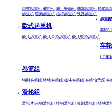
塔式起重机
架桥机
施工升降机
随车起重机
轮胎起
起重机
缆索起重机
桅杆起重机
铁路起重机
起重配
欧式起重机
车轮组
欧式起重机
欧式单梁起重机
欧式双梁起重机
车轮
LD车
卷筒组
钢制卷筒组
铸铁卷筒组
抓斗卷筒组
卷筒轴承座
卷
滑轮组
滑轮片
吊钩滑轮组
铸钢滑轮组
轧制滑轮组
铸铁滑