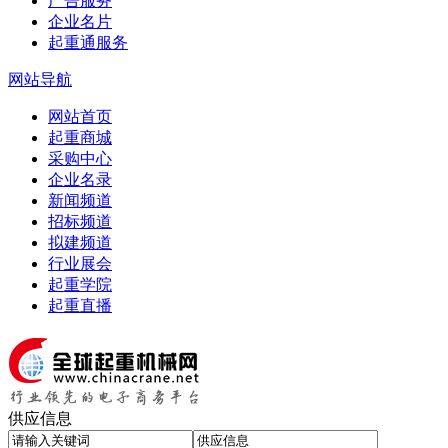
广告服务
企业名片
起重通服务
网站导航
网站首页
起重商城
采购中心
企业名录
新闻频道
招标频道
拟建频道
行业展会
起重学院
起重直播
供应信息