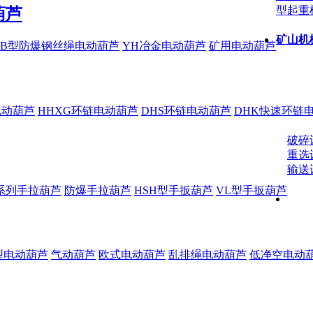
型起重
葫芦
矿山机
HB型防爆钢丝绳电动葫芦
YH冶金电动葫芦
矿用电动葫芦
电动葫芦
HHXG环链电动葫芦
DHS环链电动葫芦
DHK快速环链
破碎
重选
输送
T系列手拉葫芦
防爆手拉葫芦
HSH型手扳葫芦
VL型手扳葫芦
型电动葫芦
气动葫芦
欧式电动葫芦
乱排绳电动葫芦
低净空电动