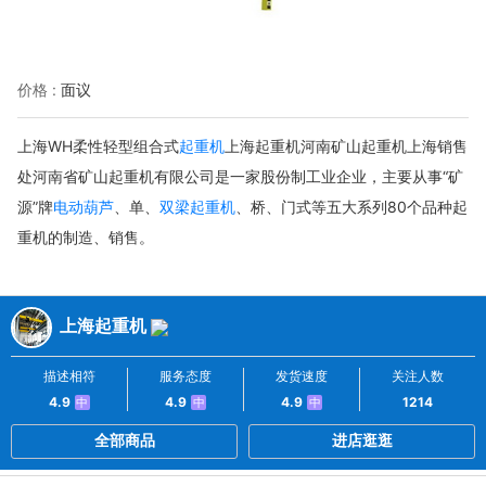
价格 :
面议
上海WH柔性轻型组合式
起重机
上海起重机河南矿山起重机上海销售
处河南省
矿山起重机有限公司是一家股份制工业企业，主要从事“矿
源”牌
电动葫芦
、单、
双梁起重机
、桥、门式等五大系列80个品种起
重机的制造、销售。
上海起重机
描述相符
服务态度
发货速度
关注人数
4.9
4.9
4.9
1214
中
中
中
全部商品
进店逛逛